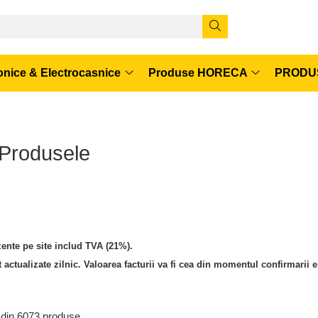
onice & Electrocasnice
Produse HORECA
PRODUS
 Produsele
zente pe site includ TVA (21%).
t actualizate zilnic. Valoarea facturii va fi cea din momentul confirmarii e
din
6073
produse