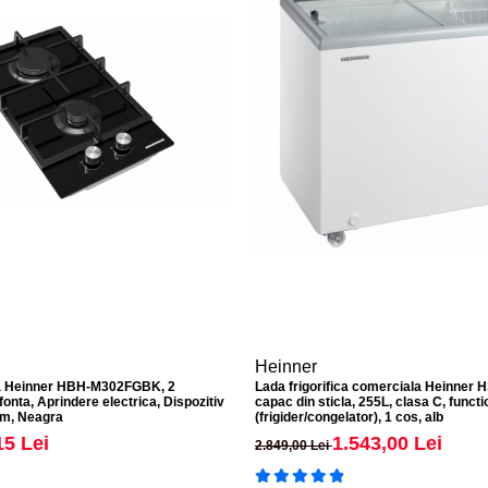
Heinner
ila Heinner HBH-M302FGBK, 2
Lada frigorifica comerciala Heinne
fonta, Aprindere electrica, Dispozitiv
capac din sticla, 255L, clasa C, funct
cm, Neagra
(frigider/congelator), 1 cos, alb
15 Lei
1.543,00 Lei
2.849,00 Lei