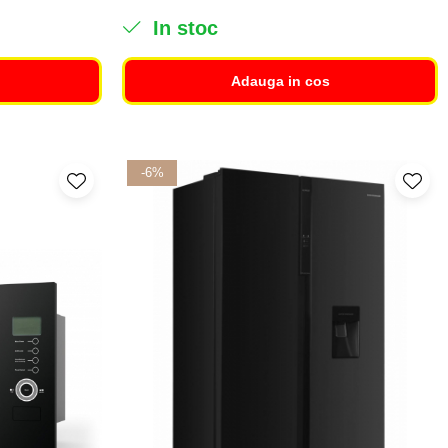
In stoc
Adauga in cos
-6%