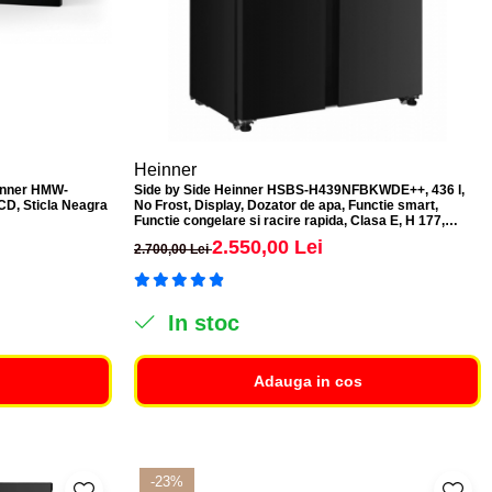
Heinner
einner HMW-
Side by Side Heinner HSBS-H439NFBKWDE++, 436 l,
LCD, Sticla Neagra
No Frost, Display, Dozator de apa, Functie smart,
Functie congelare si racire rapida, Clasa E, H 177,
Negru
2.550,00 Lei
2.700,00 Lei
In stoc
Adauga in cos
-23%