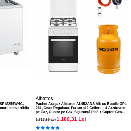
Albatros
r HSF-M255WHC,
Pachet Aragaz Albatros AL452ANS Alb cu Butelie GPL
ionare convertibila
26L, Ceas Regulator, Furtun și 2 Coliere – 4 Arzătoare
pe Gaz, Cuptor pe Gaz, Siguranță Plită + Cuptor, Geam
Dublu la Cuptor, Tava și Grătar Cupto
1.189,31 Lei
1.717,39 Lei