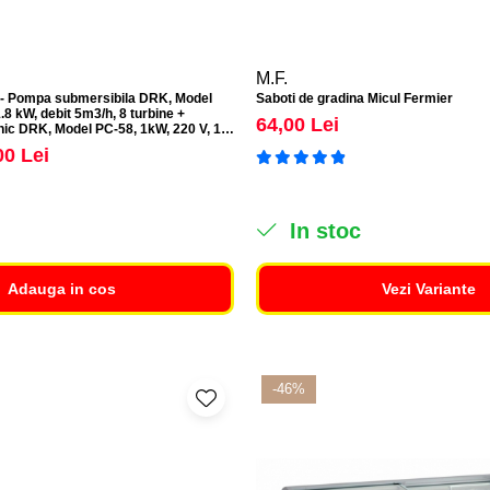
M.F.
- Pompa submersibila DRK, Model
Saboti de gradina Micul Fermier
8 kW, debit 5m3/h, 8 turbine +
64,00 Lei
nic DRK, Model PC-58, 1kW, 220 V, 10
00 Lei
In stoc
Adauga in cos
Vezi Variante
-46%