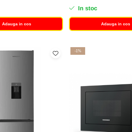
In stoc
Adauga in cos
Adauga in cos
-1%