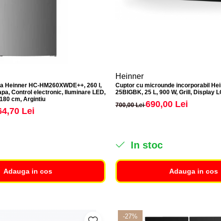
Heinner
ica Heinner HC-HM260XWDE++, 260 l,
Cuptor cu microunde incorporabil H
pa, Control electronic, Iluminare LED,
25BIGBK, 25 L, 900 W, Grill, Display 
 180 cm, Argintiu
690,00 Lei
700,00 Lei
64,70 Lei
In stoc
Adauga in cos
Adauga in cos
-27%