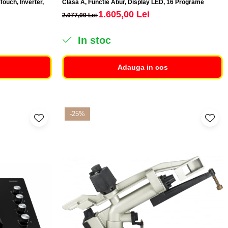
Touch, Inverter,
Clasa A, Functie Abur, Display LED, 16 Programe
1.605,00 Lei
2.077,00 Lei
In stoc
Adauga in cos
-25%