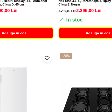
0 seturi, Display LED, Auto-door
No Frost, 439 L, Dozator apă, Display 
, Clasa D, 45 cm
Clasa E, Negru
00,00 Lei
2.395,00 Lei
3.289,00 Lei
In stoc
Adauga in cos
Adauga in cos
-20%