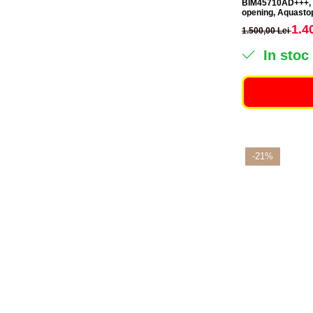
BIM45710AD+++, 1
opening, Aquastop
1.4
1.500,00 Lei
In stoc
-21%