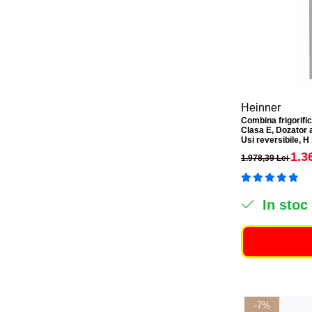
Heinner
Combina frigorif
Clasa E, Dozator a
Usi reversibile, H
1.3
1.978,39 Lei
In stoc
-7%