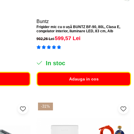
Buntz
Frigider mic cu o ușă BUNTZ BF-90, 80L, Clasa E,
congelator interior, iluminare LED, 83 cm, Alb
599,57 Lei
902,26 Lei
In stoc
Adauga in cos
-31%