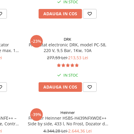
IN STOC
ADAUGA IN COS
DRK
-23%
cator
Presostat electronic DRK, model PC-58,
e max. 10
220 V, 9,5 Bar, 1Kw, 10A
00 l/h,
ei
277,59 Lei
213,53 Lei
 m
IN STOC
ADAUGA IN COS
Heinner
-39%
4NFE++ –
Frigider Heinner HSBS-H439NFXWDE++
e, Control
Side by side, 433 l, No Frost, Dozator de
apa, Functie smart, Functie congelare si
ei
4.344,28 Lei
2.644,36 Lei