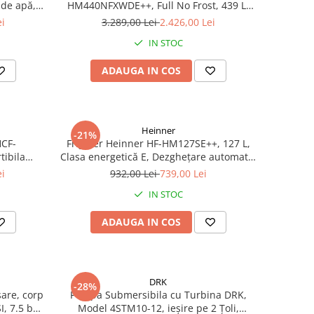
de apă,
HM440NFXWDE++, Full No Frost, 439 L,
Inverter, Dozator apă, Display Touch,
ei
3.289,00 Lei
2.426,00 Lei
Clasa E, Aspect Inox
IN STOC
ADAUGA IN COS
Heinner
-21%
HCF-
Frigider Heinner HF-HM127SE++, 127 L,
tibila
Clasa energetică E, Dezghețare automată,
 Inverter,
Control mecanic cu termostat ajustabil,
ei
932,00 Lei
739,00 Lei
umina LED,
Ușă reversibilă, LED, Argintiu
IN STOC
ADAUGA IN COS
DRK
-28%
are, corp
Pompa Submersibila cu Turbina DRK,
I, 7.5 bari
Model 4STM10-12, ieșire pe 2 Țoli,