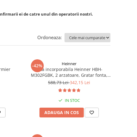
nfirmarii ei de catre unul din operatorii nostri.
Ordoneaza:
Heinner
-42%
rmier
Plita incorporabila Heinner HBH-
M302FGBK, 2 arzatoare, Gratar fonta,
Aprindere electrica, Dispozitiv de
588,73 Lei
342,15 Lei
siguranta, 30 cm, Neagra
IN STOC
ADAUGA IN COS