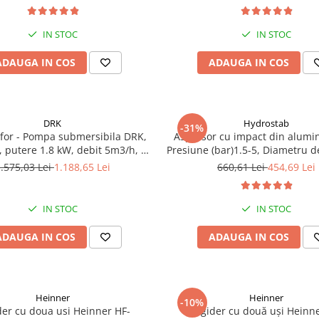
IN STOC
IN STOC
ADAUGA IN COS
ADAUGA IN COS
DRK
Hydrostab
-31%
ofor - Pompa submersibila DRK,
Aspersor cu impact din alumin
 putere 1.8 kW, debit 5m3/h, 8
Presiune (bar)1.5-5, Diametru d
e + Vas de expansiune 100 L,
(m)32-58
.575,03 Lei
1.188,65 Lei
660,61 Lei
454,69 Lei
 cai, supapa de sens, presostat,
manometru
IN STOC
IN STOC
ADAUGA IN COS
ADAUGA IN COS
Heinner
Heinner
-10%
der cu doua usi Heinner HF-
Frigider cu două uși Heinn