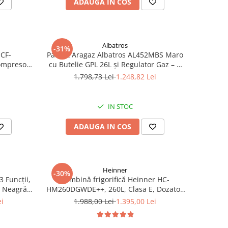
ADAUGA IN COS
Albatros
-31%
HCF-
Pachet Aragaz Albatros AL452MBS Maro
Compresor
cu Butelie GPL 26L și Regulator Gaz – 4
, Negru
Arzătoare pe Gaz, Cuptor pe Gaz,
i
1.798,73 Lei
1.248,82 Lei
Siguranță Plită + Cuptor, Geam Dublu la
Cuptor, Tava și Grătar Cuptor
IN STOC
ADAUGA IN COS
Heinner
-30%
3 Funcții,
Combină frigorifică Heinner HC-
ă Neagră –
HM260DGWDE++, 260L, Clasa E, Dozator
rățare
Apă, Control Electronic, LED, 180 cm, Gri
ei
1.988,00 Lei
1.395,00 Lei
luse
Antracit Texturat