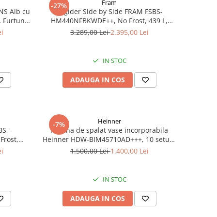
Fram
-27%
NS Alb cu
Frigider Side by Side FRAM FSBS-
 Furtun și
HM440NFBKWDE++, No Frost, 439 L,
 Cuptor pe
Dozator apă, Display Touch, Inverter,
ei
3.289,00 Lei
2.395,00 Lei
r, Geam
Clasa E, Negru
ar Cupto
IN STOC
ADAUGA IN COS
Heinner
-7%
BS-
Masina de spalat vase incorporabila
Frost,
Heinner HDW-BIM45710AD+++, 10 seturi,
ie smart,
Display LED, Auto-door opening,
ei
1.500,00 Lei
1.400,00 Lei
ida, Clasa
Aquastop, Clasa D, 45 cm
IN STOC
ADAUGA IN COS