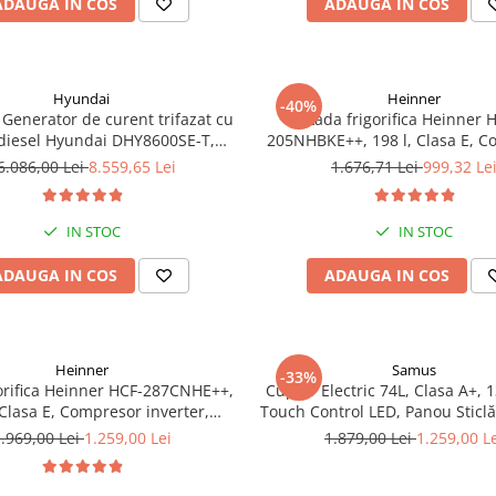
ADAUGA IN COS
ADAUGA IN COS
Hyundai
Heinner
-40%
Generator de curent trifazat cu
Lada frigorifica Heinner 
diesel Hyundai DHY8600SE-T,
205NHBKE++, 198 l, Clasa E, 
otor 12 CP, Putere maxima 7.9
inverter, Display waterproof
6.086,00 Lei
8.559,65 Lei
1.676,71 Lei
999,32 Le
iune 380 / 220 V + Automatizare
trifazata ATS12-3P
IN STOC
IN STOC
ADAUGA IN COS
ADAUGA IN COS
Heinner
Samus
-33%
orifica Heinner HCF-287CNHE++,
Cuptor Electric 74L, Clasa A+, 1
 Clasa E, Compresor inverter,
Touch Control LED, Panou Sticl
e LED, Functionalitate frigider,
Grill, Convectie 3D, Autocu
.969,00 Lei
1.259,00 Lei
1.879,00 Lei
1.259,00 L
Alb
Catalitică + Accesorii Inc