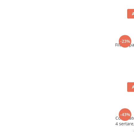
-23%
Filtru ap
-43%
Congelat
4 sertare