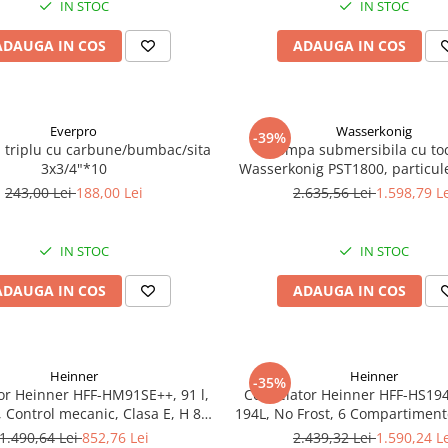
IN STOC
IN STOC
ADAUGA IN COS
ADAUGA IN COS
Everpro
Wasserkonig
-39%
a triplu cu carbune/bumbac/sita
Pompa submersibila cu to
3x3/4"*10
Wasserkonig PST1800, particul
mm, putere 1800 W, debit 175
243,00 Lei
188,00 Lei
2.635,56 Lei
1.598,79 L
inaltime refulare 11.5
IN STOC
IN STOC
ADAUGA IN COS
ADAUGA IN COS
Heinner
Heinner
-35%
or Heinner HFF-HM91SE++, 91 l,
Congelator Heinner HFF-HS19
, Control mecanic, Clasa E, H 85
194L, No Frost, 6 Compartiment
cm, Argintiu
Electronic
1.490,64 Lei
852,76 Lei
2.439,32 Lei
1.590,24 L