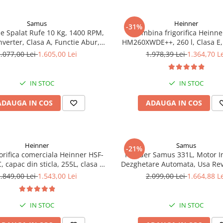
Samus
Heinner
-31%
e Spalat Rufe 10 Kg, 1400 RPM,
Combina frigorifica Heinne
nverter, Clasa A, Functie Abur,
HM260XWDE++, 260 l, Clasa E,
isplay LED, 16 Programe
apa, Control electronic, Ilumi
.077,00 Lei
1.605,00 Lei
1.978,39 Lei
1.364,70 L
Usi reversibile, H 180 cm, A
IN STOC
IN STOC
ADAUGA IN COS
ADAUGA IN COS
Heinner
Samus
-21%
gorifica comerciala Heinner HSF-
Frigider Samus 331L, Motor I
capac din sticla, 255L, clasa C,
Dezghetare Automata, Usa Rev
functionare convertibila
Alb
.849,00 Lei
1.543,00 Lei
2.099,00 Lei
1.664,88 L
gider/congelator), 1 cos, alb
IN STOC
IN STOC