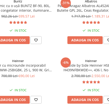
Buntz
Albatros
-31%
 mic cu o ușă BUNTZ BF-90, 80L,
Pachet Aragaz Albatros AL452A
 congelator interior, iluminare
Butelie GPL 26L, Ceas Regulator,
LED, 83 cm, Alb
2 Coliere – 4 Arzătoare pe Gaz,
902,26 Lei
599,57 Lei
1.717,39 Lei
1.189,31 L
Gaz, Siguranță Plită + Cupto
Dublu la Cuptor, Tava și Grăt
IN STOC
IN STOC
ADAUGA IN COS
ADAUGA IN COS
Heinner
Heinner
-6%
r cu microunde incorporabil
Side by Side Heinner HS
MW-25BIGBK, 25 L, 900 W, Grill,
H439NFBKWDE++, 436 l, No 
splay LCD, Sticla Neagra
Display, Dozator de apa, Funct
700,00 Lei
690,00 Lei
2.700,00 Lei
2.550,00 L
Functie congelare si racire rap
E, H 177, Negru
IN STOC
IN STOC
ADAUGA IN COS
ADAUGA IN COS