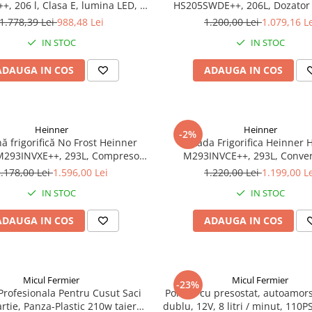
, 206 l, Clasa E, lumina LED, 3
HS205SWDE++, 206L, Dozator 
uri de sticla, H 143 cm, Inox
Clasa E, Argintiu
1.778,39 Lei
988,48 Lei
1.200,00 Lei
1.079,16 L
IN STOC
IN STOC
ADAUGA IN COS
ADAUGA IN COS
Heinner
Heinner
-2%
rifică No Frost Heinner
Lada Frigorifica Heinner 
293INVXE++, 293L, Compresor
M293INVCE++, 293L, Conver
 Clasa E, Uși Reversibile, Aspect
Frigider/Congelator, Compresor
.178,00 Lei
1.596,00 Lei
1.220,00 Lei
1.199,00 L
Inox
Clasa Energetica E, 2 Cosuri, L
IN STOC
IN STOC
Alb
ADAUGA IN COS
ADAUGA IN COS
Micul Fermier
Micul Fermier
-23%
Profesionala Pentru Cusut Saci
Pompa cu presostat, autoamors
artie, Panza-Plastic 210w taiere
dublu, 12V, 8 litri / minut, 110PS