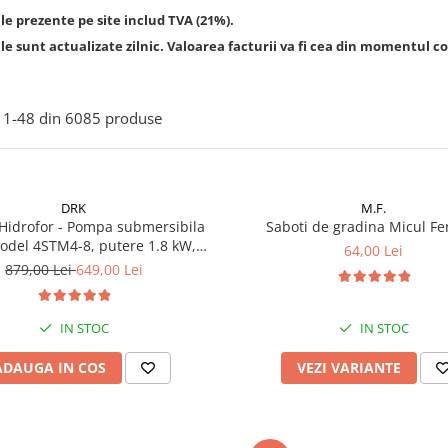
le prezente pe site includ TVA (21%).
le sunt actualizate zilnic. Valoarea facturii va fi cea din momentul co
1-
48
din
6085
produse
DRK
M.F.
Hidrofor - Pompa submersibila
Saboti de gradina Micul Fe
odel 4STM4-8, putere 1.8 kW,
64,00 Lei
5m3/h, 8 turbine + Presostat
879,00 Lei
649,00 Lei
c DRK, Model PC-58, 1kW, 220 V,
10 Bar
IN STOC
IN STOC
ADAUGA IN COS
VEZI VARIANTE