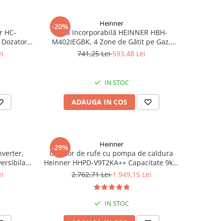
Heinner
-20%
r HC-
Plită Incorporabilă HEINNER HBH-
 Dozator
M402IEGBK, 4 Zone de Gătit pe Gaz,
nare LED,
Sticlă Neagră, Protecție împotriva
ei
741,25 Lei
593,48 Lei
rgintiu
Scurgerilor de Gaze, Panou de Control
Lateral
IN STOC
ADAUGA IN COS
Heinner
-29%
nverter,
Uscator de rufe cu pompa de caldura
ersibila,
Heinner HHPD-V9T2KA++ Capacitate 9kg,
Clasa A++, 15 programe, Display LED,
ei
2.762,71 Lei
1.949,15 Lei
Program Baby Care, Functie anti-sifonare
IN STOC