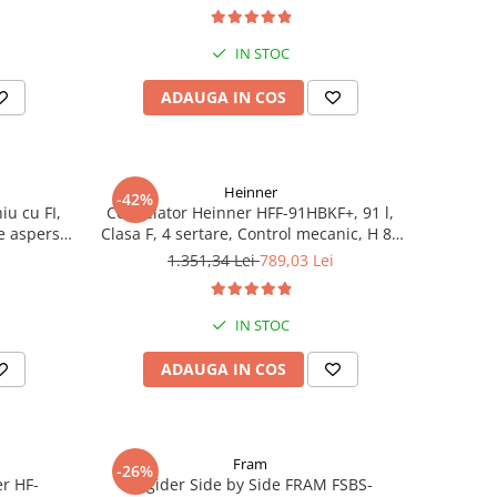
racire rapida, Clasa E, H 176.5 cm, inox
IN STOC
ADAUGA IN COS
Heinner
-42%
iu cu FI,
Congelator Heinner HFF-91HBKF+, 91 l,
e aspersie
Clasa F, 4 sertare, Control mecanic, H 85
cm, Negru
1.351,34 Lei
789,03 Lei
IN STOC
ADAUGA IN COS
Fram
-26%
er HF-
Frigider Side by Side FRAM FSBS-