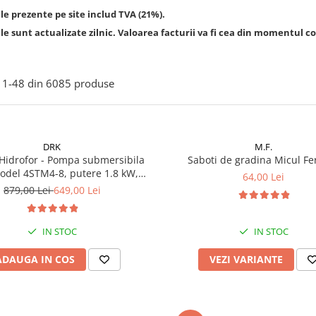
le prezente pe site includ TVA (21%).
le sunt actualizate zilnic. Valoarea facturii va fi cea din momentul co
1-
48
din
6085
produse
DRK
M.F.
Hidrofor - Pompa submersibila
Saboti de gradina Micul Fe
odel 4STM4-8, putere 1.8 kW,
64,00 Lei
5m3/h, 8 turbine + Presostat
879,00 Lei
649,00 Lei
c DRK, Model PC-58, 1kW, 220 V,
10 Bar
IN STOC
IN STOC
ADAUGA IN COS
VEZI VARIANTE