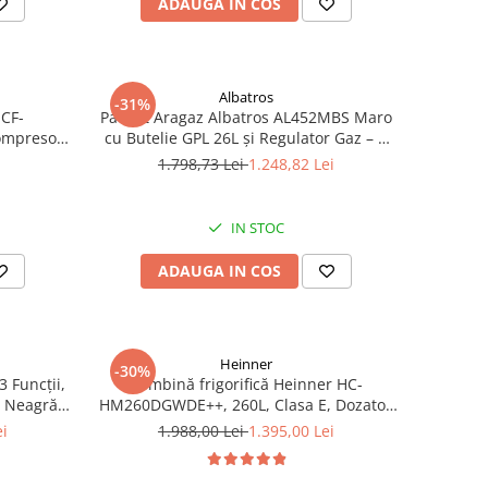
ADAUGA IN COS
Albatros
-31%
HCF-
Pachet Aragaz Albatros AL452MBS Maro
Compresor
cu Butelie GPL 26L și Regulator Gaz – 4
, Negru
Arzătoare pe Gaz, Cuptor pe Gaz,
i
1.798,73 Lei
1.248,82 Lei
Siguranță Plită + Cuptor, Geam Dublu la
Cuptor, Tava și Grătar Cuptor
IN STOC
ADAUGA IN COS
Heinner
-30%
3 Funcții,
Combină frigorifică Heinner HC-
ă Neagră –
HM260DGWDE++, 260L, Clasa E, Dozator
rățare
Apă, Control Electronic, LED, 180 cm, Gri
ei
1.988,00 Lei
1.395,00 Lei
luse
Antracit Texturat