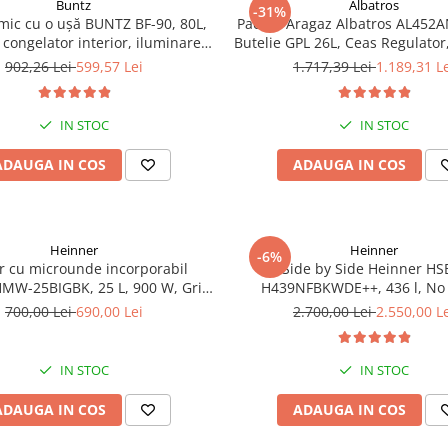
Buntz
Albatros
-31%
 mic cu o ușă BUNTZ BF-90, 80L,
Pachet Aragaz Albatros AL452A
 congelator interior, iluminare
Butelie GPL 26L, Ceas Regulator,
LED, 83 cm, Alb
2 Coliere – 4 Arzătoare pe Gaz,
902,26 Lei
599,57 Lei
1.717,39 Lei
1.189,31 L
Gaz, Siguranță Plită + Cupto
Dublu la Cuptor, Tava și Grăt
IN STOC
IN STOC
ADAUGA IN COS
ADAUGA IN COS
Heinner
Heinner
-6%
r cu microunde incorporabil
Side by Side Heinner HS
MW-25BIGBK, 25 L, 900 W, Grill,
H439NFBKWDE++, 436 l, No 
splay LCD, Sticla Neagra
Display, Dozator de apa, Funct
700,00 Lei
690,00 Lei
2.700,00 Lei
2.550,00 L
Functie congelare si racire rap
E, H 177, Negru
IN STOC
IN STOC
ADAUGA IN COS
ADAUGA IN COS