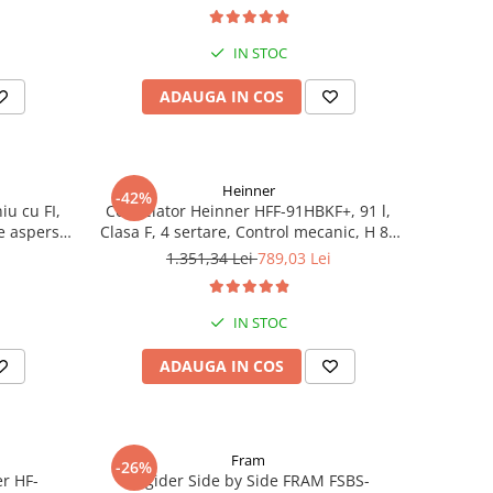
racire rapida, Clasa E, H 176.5 cm, inox
IN STOC
ADAUGA IN COS
Heinner
-42%
iu cu FI,
Congelator Heinner HFF-91HBKF+, 91 l,
e aspersie
Clasa F, 4 sertare, Control mecanic, H 85
cm, Negru
1.351,34 Lei
789,03 Lei
IN STOC
ADAUGA IN COS
Fram
-26%
er HF-
Frigider Side by Side FRAM FSBS-