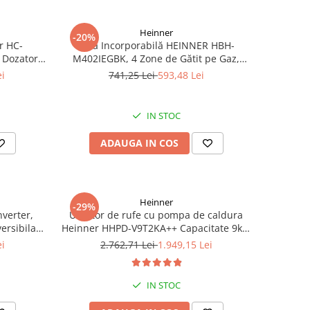
Heinner
-20%
r HC-
Plită Incorporabilă HEINNER HBH-
 Dozator
M402IEGBK, 4 Zone de Gătit pe Gaz,
nare LED,
Sticlă Neagră, Protecție împotriva
ei
741,25 Lei
593,48 Lei
rgintiu
Scurgerilor de Gaze, Panou de Control
Lateral
IN STOC
ADAUGA IN COS
Heinner
-29%
nverter,
Uscator de rufe cu pompa de caldura
ersibila,
Heinner HHPD-V9T2KA++ Capacitate 9kg,
Clasa A++, 15 programe, Display LED,
ei
2.762,71 Lei
1.949,15 Lei
Program Baby Care, Functie anti-sifonare
IN STOC