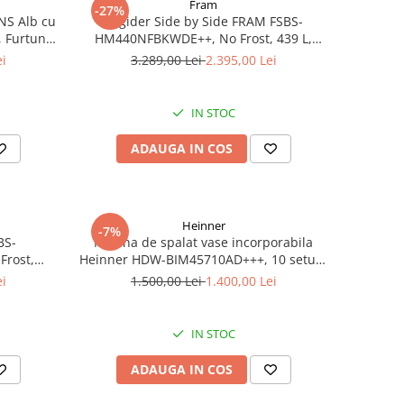
Fram
-27%
NS Alb cu
Frigider Side by Side FRAM FSBS-
 Furtun și
HM440NFBKWDE++, No Frost, 439 L,
 Cuptor pe
Dozator apă, Display Touch, Inverter,
ei
3.289,00 Lei
2.395,00 Lei
r, Geam
Clasa E, Negru
ar Cupto
IN STOC
ADAUGA IN COS
Heinner
-7%
BS-
Masina de spalat vase incorporabila
Frost,
Heinner HDW-BIM45710AD+++, 10 seturi,
ie smart,
Display LED, Auto-door opening,
ei
1.500,00 Lei
1.400,00 Lei
ida, Clasa
Aquastop, Clasa D, 45 cm
IN STOC
ADAUGA IN COS