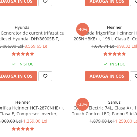
ADAUGA IN COS
ADAUGA IN COS
Hyundai
Heinner
-40%
Generator de curent trifazat cu
Lada frigorifica Heinner 
diesel Hyundai DHY8600SE-T,
205NHBKE++, 198 l, Clasa E, 
otor 12 CP, Putere maxima 7.9
inverter, Display waterproof
6.086,00 Lei
8.559,65 Lei
1.676,71 Lei
999,32 Le
iune 380 / 220 V + Automatizare
trifazata ATS12-3P
IN STOC
IN STOC
ADAUGA IN COS
ADAUGA IN COS
Heinner
Samus
-33%
orifica Heinner HCF-287CNHE++,
Cuptor Electric 74L, Clasa A+, 1
 Clasa E, Compresor inverter,
Touch Control LED, Panou Sticl
e LED, Functionalitate frigider,
Grill, Convectie 3D, Autocu
.969,00 Lei
1.259,00 Lei
1.879,00 Lei
1.259,00 L
Alb
Catalitică + Accesorii Inc