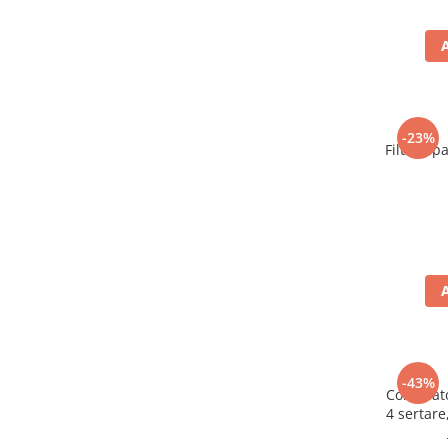
-23%
Filtru ap
-43%
Congelat
4 sertare