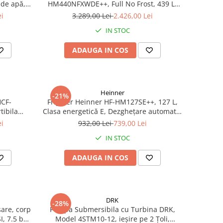
de apă,
HM440NFXWDE++, Full No Frost, 439 L,
Inverter, Dozator apă, Display Touch,
ei
3.289,00 Lei
2.426,00 Lei
Clasa E, Aspect Inox
IN STOC
ADAUGA IN COS
Heinner
-21%
HCF-
Frigider Heinner HF-HM127SE++, 127 L,
tibila
Clasa energetică E, Dezghețare automată,
 Inverter,
Control mecanic cu termostat ajustabil,
ei
932,00 Lei
739,00 Lei
umina LED,
Ușă reversibilă, LED, Argintiu
IN STOC
ADAUGA IN COS
DRK
-28%
are, corp
Pompa Submersibila cu Turbina DRK,
I, 7.5 bari
Model 4STM10-12, ieșire pe 2 Țoli,