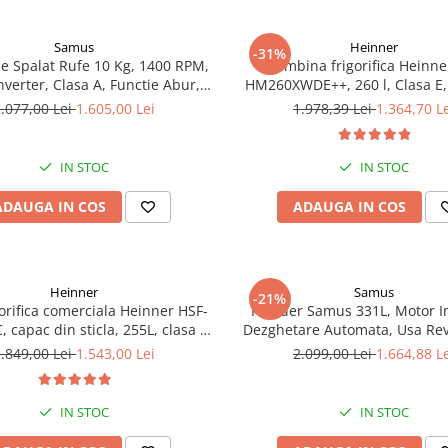
Samus
Heinner
-31%
e Spalat Rufe 10 Kg, 1400 RPM,
Combina frigorifica Heinne
nverter, Clasa A, Functie Abur,
HM260XWDE++, 260 l, Clasa E,
isplay LED, 16 Programe
apa, Control electronic, Ilumi
.077,00 Lei
1.605,00 Lei
1.978,39 Lei
1.364,70 L
Usi reversibile, H 180 cm, A
IN STOC
IN STOC
ADAUGA IN COS
ADAUGA IN COS
Heinner
Samus
-21%
gorifica comerciala Heinner HSF-
Frigider Samus 331L, Motor I
capac din sticla, 255L, clasa C,
Dezghetare Automata, Usa Rev
functionare convertibila
Alb
.849,00 Lei
1.543,00 Lei
2.099,00 Lei
1.664,88 L
gider/congelator), 1 cos, alb
IN STOC
IN STOC