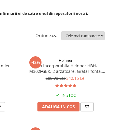
nfirmarii ei de catre unul din operatorii nostri.
Ordoneaza:
Heinner
-42%
rmier
Plita incorporabila Heinner HBH-
M302FGBK, 2 arzatoare, Gratar fonta,
Aprindere electrica, Dispozitiv de
588,73 Lei
342,15 Lei
siguranta, 30 cm, Neagra
IN STOC
ADAUGA IN COS