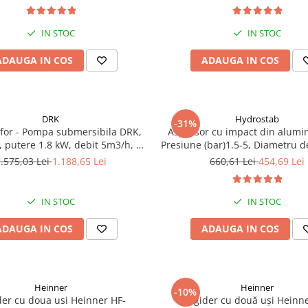
IN STOC
IN STOC
ADAUGA IN COS
ADAUGA IN COS
DRK
Hydrostab
-31%
ofor - Pompa submersibila DRK,
Aspersor cu impact din alumin
 putere 1.8 kW, debit 5m3/h, 8
Presiune (bar)1.5-5, Diametru d
e + Vas de expansiune 100 L,
(m)32-58
.575,03 Lei
1.188,65 Lei
660,61 Lei
454,69 Lei
 cai, supapa de sens, presostat,
manometru
IN STOC
IN STOC
ADAUGA IN COS
ADAUGA IN COS
Heinner
Heinner
-10%
der cu doua usi Heinner HF-
Frigider cu două uși Heinn