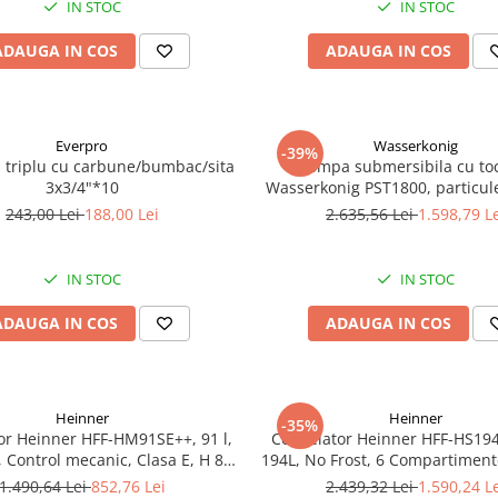
IN STOC
IN STOC
ADAUGA IN COS
ADAUGA IN COS
Everpro
Wasserkonig
-39%
a triplu cu carbune/bumbac/sita
Pompa submersibila cu to
3x3/4"*10
Wasserkonig PST1800, particul
mm, putere 1800 W, debit 175
243,00 Lei
188,00 Lei
2.635,56 Lei
1.598,79 L
inaltime refulare 11.5
IN STOC
IN STOC
ADAUGA IN COS
ADAUGA IN COS
Heinner
Heinner
-35%
or Heinner HFF-HM91SE++, 91 l,
Congelator Heinner HFF-HS19
, Control mecanic, Clasa E, H 85
194L, No Frost, 6 Compartiment
cm, Argintiu
Electronic
1.490,64 Lei
852,76 Lei
2.439,32 Lei
1.590,24 L