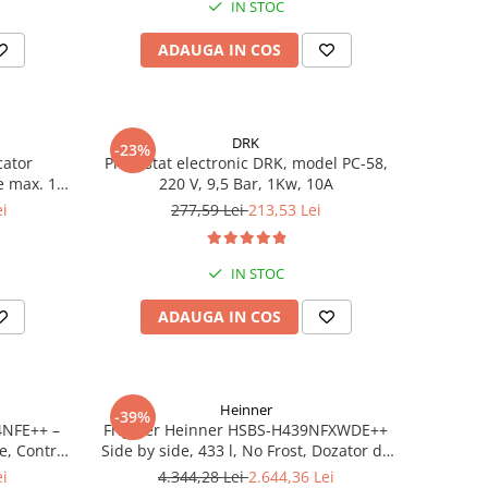
IN STOC
ADAUGA IN COS
DRK
-23%
cator
Presostat electronic DRK, model PC-58,
e max. 10
220 V, 9,5 Bar, 1Kw, 10A
00 l/h,
ei
277,59 Lei
213,53 Lei
 m
IN STOC
ADAUGA IN COS
Heinner
-39%
4NFE++ –
Frigider Heinner HSBS-H439NFXWDE++
e, Control
Side by side, 433 l, No Frost, Dozator de
apa, Functie smart, Functie congelare si
ei
4.344,28 Lei
2.644,36 Lei