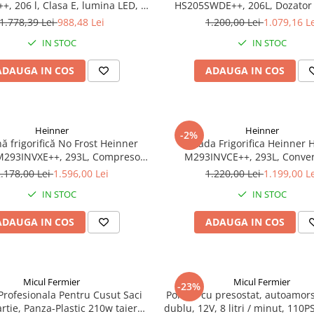
, 206 l, Clasa E, lumina LED, 3
HS205SWDE++, 206L, Dozator 
uri de sticla, H 143 cm, Inox
Clasa E, Argintiu
1.778,39 Lei
988,48 Lei
1.200,00 Lei
1.079,16 L
IN STOC
IN STOC
ADAUGA IN COS
ADAUGA IN COS
Heinner
Heinner
-2%
rifică No Frost Heinner
Lada Frigorifica Heinner 
293INVXE++, 293L, Compresor
M293INVCE++, 293L, Conver
 Clasa E, Uși Reversibile, Aspect
Frigider/Congelator, Compresor
.178,00 Lei
1.596,00 Lei
1.220,00 Lei
1.199,00 L
Inox
Clasa Energetica E, 2 Cosuri, L
IN STOC
IN STOC
Alb
ADAUGA IN COS
ADAUGA IN COS
Micul Fermier
Micul Fermier
-23%
Profesionala Pentru Cusut Saci
Pompa cu presostat, autoamors
artie, Panza-Plastic 210w taiere
dublu, 12V, 8 litri / minut, 110PS