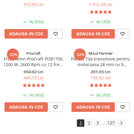
de siguranță plită și cuptor,
m³/h, putere 2500 W, 20
910,00 Lei
1.412,34 Lei
Capac metalic, Argintiu
turbine, Inox, 30 m cablu
IN STOC
IN STOC
ADAUGA IN COS
ADAUGA IN COS
Procraft
Micul Fermier
-32%
-22%
Freza lemn ProCraft POB1700,
Pachet Tija transmisie pentru
1200 W, 2600 Rpm cu 12 freze
motocoasa 28 mm cu 9
pentru lemn incluse in pachet
caneluri+Angrenaj unghiular,
654,82 Lei
201,33 Lei
9 caneluri cu 28 mm+Cap
443,33 Lei
156,92 Lei
superior
IN STOC
IN STOC
ADAUGA IN COS
ADAUGA IN COS
1
2
3
127
...