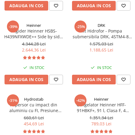
ADAUGA IN COS
ADAUGA IN COS
Heinner
DRK
-39%
-25%
Frigider Heinner HSBS-
Kit Hidrofor - Pompa
H439NFXWDE++ Side by side,
submersibila DRK, 4STM4-8,
433 l, No Frost, Dozator de
putere 1.8 kW, debit 5m3/h, 8
4.344,28 Lei
1.575,03 Lei
apa, Functie smart, Functie
turbine + Vas de expansiune
2.644,36 Lei
1.188,65 Lei
congelare si racire rapida,
100 L, racord 5 cai, supapa de
Clasa E, H 176.5 cm, inox
sens, presostat, manometru
IN STOC
IN STOC
ADAUGA IN COS
ADAUGA IN COS
Hydrostab
Heinner
-31%
-42%
Aspersor cu impact din
Congelator Heinner HFF-
aluminiu cu FI, Presiune
91HBKF+, 91 l, Clasa F, 4
(bar)1.5-5, Diametru de
sertare, Control mecanic, H 85
660,61 Lei
1.351,34 Lei
aspersie (m)32-58
cm, Negru
454,69 Lei
789,03 Lei