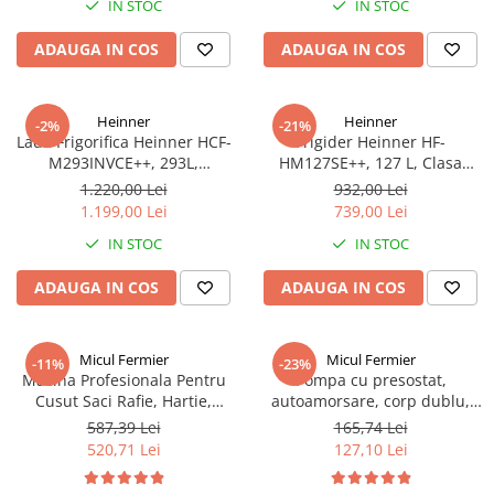
IN STOC
IN STOC
ADAUGA IN COS
ADAUGA IN COS
Heinner
Heinner
-2%
-21%
Lada Frigorifica Heinner HCF-
Frigider Heinner HF-
M293INVCE++, 293L,
HM127SE++, 127 L, Clasa
Convertibila
energetică E, Dezghețare
1.220,00 Lei
932,00 Lei
Frigider/Congelator,
automată, Control mecanic cu
1.199,00 Lei
739,00 Lei
Compresor Inverter, Clasa
termostat ajustabil, Ușă
IN STOC
IN STOC
Energetica E, 2 Cosuri, Lumina
reversibilă, LED, Argintiu
LED, Alb
ADAUGA IN COS
ADAUGA IN COS
Micul Fermier
Micul Fermier
-11%
-23%
Masina Profesionala Pentru
Pompa cu presostat,
Cusut Saci Rafie, Hartie,
autoamorsare, corp dublu,
Panza-Plastic 210w taiere
12V, 8 litri / minut, 110PSI, 7.5
587,39 Lei
165,74 Lei
automata, Micul Fermier GF-
bari Pandora
520,71 Lei
127,10 Lei
1681