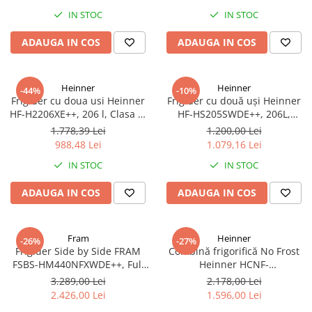
IN STOC
IN STOC
ADAUGA IN COS
ADAUGA IN COS
Heinner
Heinner
-44%
-10%
Frigider cu doua usi Heinner
Frigider cu două uși Heinner
HF-H2206XE++, 206 l, Clasa E,
HF-HS205SWDE++, 206L,
lumina LED, 3 rafturi de sticla,
Dozator de apă, Clasa E,
1.778,39 Lei
1.200,00 Lei
H 143 cm, Inox
Argintiu
988,48 Lei
1.079,16 Lei
IN STOC
IN STOC
ADAUGA IN COS
ADAUGA IN COS
Fram
Heinner
-26%
-27%
Frigider Side by Side FRAM
Combină frigorifică No Frost
FSBS-HM440NFXWDE++, Full
Heinner HCNF-
No Frost, 439 L, Inverter,
HM293INVXE++, 293L,
3.289,00 Lei
2.178,00 Lei
Dozator apă, Display Touch,
Compresor Inverter, Clasa E,
2.426,00 Lei
1.596,00 Lei
Clasa E, Aspect Inox
Uși Reversibile, Aspect Inox