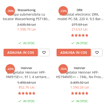
Wasserkonig
DRK
-39%
-23%
Pompa submersibila cu
Presostat electronic DRK,
tocator Wasserkonig PST1800,
model PC-58, 220 V, 9,5 Bar,
particule max. 10 mm, putere
1Kw, 10A
2.635,56 Lei
277,59 Lei
1800 W, debit 17500 l/h,
1.598,79 Lei
213,53 Lei
inaltime refulare 11.5 m
IN STOC
IN STOC
ADAUGA IN COS
ADAUGA IN COS
Heinner
Heinner
-43%
-35%
Congelator Heinner HFF-
Congelator Heinner HFF-
HM91SE++, 91 l, 4 sertare,
HS194NFE++ – 194L, No Frost,
Control mecanic, Clasa E, H 85
6 Compartimente, Control
1.490,64 Lei
2.439,32 Lei
cm, Argintiu
Electronic
852,76 Lei
1.590,24 Lei
IN STOC
IN STOC