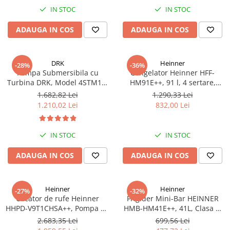
IN STOC
IN STOC
ADAUGA IN COS
ADAUGA IN COS
DRK
Heinner
-28%
-36%
Pompa Submersibila cu
Congelator Heinner HFF-
Turbina DRK, Model 4STM10-
HM91E++, 91 l, 4 sertare,
12, ieșire pe 2 Țoli, refulare la
Clasa E, Control mecanic, H 85
1.682,82 Lei
1.290,33 Lei
74 m, putere 1.8kW 2.5cp, 12
cm, Alb
1.210,02 Lei
832,00 Lei
turbine, debit 14400 m/h
IN STOC
IN STOC
ADAUGA IN COS
ADAUGA IN COS
Heinner
Heinner
-27%
-32%
Uscator de rufe Heinner
Frigider Mini-Bar HEINNER
HHPD-V9T1CHSA++, Pompa de
HMB-HM41E++, 41L, Clasa E,
caldura, 9 kg, Clasa A++,
Alb, Răcire Statică
2.683,35 Lei
699,56 Lei
Functie Anti-sifonare, Argintiu