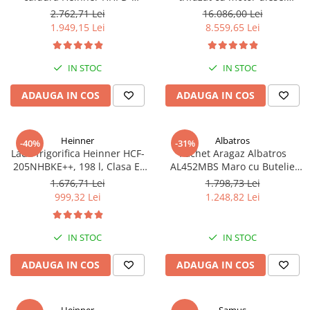
V9T2KA++ Capacitate 9kg,
Hyundai DHY8600SE-T, putere
2.762,71 Lei
16.086,00 Lei
Clasa A++, 15 programe,
motor 12 CP, Putere maxima
1.949,15 Lei
8.559,65 Lei
Display LED, Program Baby
7.9 kVA, tensiune 380 / 220 V +
Care, Functie anti-sifonare
Automatizare trifazata ATS12-
3P
IN STOC
IN STOC
ADAUGA IN COS
ADAUGA IN COS
Heinner
Albatros
-40%
-31%
Lada frigorifica Heinner HCF-
Pachet Aragaz Albatros
205NHBKE++, 198 l, Clasa E,
AL452MBS Maro cu Butelie
Compresor inverter, Display
GPL 26L și Regulator Gaz – 4
1.676,71 Lei
1.798,73 Lei
waterproof, Negru
Arzătoare pe Gaz, Cuptor pe
999,32 Lei
1.248,82 Lei
Gaz, Siguranță Plită + Cuptor,
Geam Dublu la Cuptor, Tava și
Grătar Cuptor
IN STOC
IN STOC
ADAUGA IN COS
ADAUGA IN COS