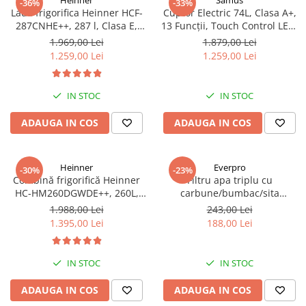
Heinner
Samus
-36%
-33%
Lada frigorifica Heinner HCF-
Cuptor Electric 74L, Clasa A+,
287CNHE++, 287 l, Clasa E,
13 Funcții, Touch Control LED,
Compresor inverter, Iluminare
Panou Sticlă Neagră – Grill,
1.969,00 Lei
1.879,00 Lei
LED, Functionalitate frigider,
Convectie 3D, Autocurățare
1.259,00 Lei
1.259,00 Lei
Alb
Catalitică + Accesorii Incluse
IN STOC
IN STOC
ADAUGA IN COS
ADAUGA IN COS
Heinner
Everpro
-30%
-23%
Combină frigorifică Heinner
Filtru apa triplu cu
HC-HM260DGWDE++, 260L,
carbune/bumbac/sita
Clasa E, Dozator Apă, Control
3x3/4"*10
1.988,00 Lei
243,00 Lei
Electronic, LED, 180 cm, Gri
1.395,00 Lei
188,00 Lei
Antracit Texturat
IN STOC
IN STOC
ADAUGA IN COS
ADAUGA IN COS