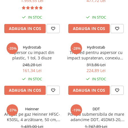
1.959,55 Lei
477,72 Lei
IN STOC
IN STOC
ADAUGA IN COS
ADAUGA IN COS
Hydrostab
Hydrostab
-35%
-28%
Aspersor cu impact din
Trepied pentru aspersor cu
plastic, 1 tol, 3 diuze
impact suprateran, conexiune
1 tol filet exterior, inaltime 60
248,28 Lei
313,86 Lei
cm
161,34 Lei
224,89 Lei
IN STOC
IN STOC
ADAUGA IN COS
ADAUGA IN COS
Heinner
DDT
-37%
-19%
Aragaz pe gaz Heinner HFSC-
Pompa submersibila de mare
K50SL, 4 arzătoare, 50 cm,
adancime DDT, 4SDM3-20,
Duze GPL incluse​​​​​​​, Dispozitiv
refulare la 250 m, debit 12
1.439,00 Lei
1.747,89 Lei