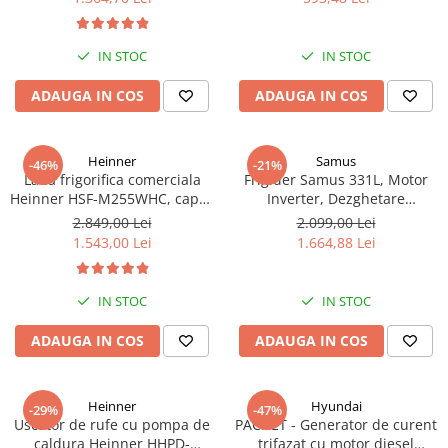
reversibile, H 180 cm, Argintiu
Scurgerilor de Gaze, Panou de
Truse de scule
Masini de spalat rufe cu uscator
Control Lateral
Truse de lipit PPR
Uscatoare de rufe
IN STOC
IN STOC
Ventuze cu brate pentru transport
Masini de facut paine
ADAUGA IN COS
ADAUGA IN COS
Vibratoare beton
Pachete electrocasnice
incorporabile
Seturi oale
Heinner
Samus
-46%
-21%
Lada frigorifica comerciala
Frigider Samus 331L, Motor
SANDWICH MAKER
Heinner HSF-M255WHC, capac
Inverter, Dezghetare
din sticla, 255L, clasa C,
Automata, Usa Reversibila,
Storcatoare de fructe
2.849,00 Lei
2.099,00 Lei
functionare convertibila
Alb
1.543,00 Lei
1.664,88 Lei
Televizoare
(frigider/congelator), 1 cos,
alb
IN STOC
IN STOC
ADAUGA IN COS
ADAUGA IN COS
Heinner
Hyundai
-29%
-47%
Uscator de rufe cu pompa de
PACHET - Generator de curent
caldura Heinner HHPD-
trifazat cu motor diesel