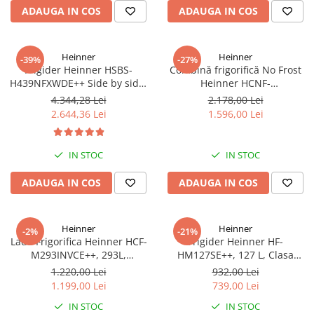
ADAUGA IN COS
ADAUGA IN COS
Heinner
Heinner
-39%
-27%
Frigider Heinner HSBS-
Combină frigorifică No Frost
H439NFXWDE++ Side by side,
Heinner HCNF-
433 l, No Frost, Dozator de
HM293INVXE++, 293L,
4.344,28 Lei
2.178,00 Lei
apa, Functie smart, Functie
Compresor Inverter, Clasa E,
2.644,36 Lei
1.596,00 Lei
congelare si racire rapida,
Uși Reversibile, Aspect Inox
Clasa E, H 176.5 cm, inox
IN STOC
IN STOC
ADAUGA IN COS
ADAUGA IN COS
Heinner
Heinner
-2%
-21%
Lada Frigorifica Heinner HCF-
Frigider Heinner HF-
M293INVCE++, 293L,
HM127SE++, 127 L, Clasa
Convertibila
energetică E, Dezghețare
1.220,00 Lei
932,00 Lei
Frigider/Congelator,
automată, Control mecanic cu
1.199,00 Lei
739,00 Lei
Compresor Inverter, Clasa
termostat ajustabil, Ușă
IN STOC
IN STOC
Energetica E, 2 Cosuri, Lumina
reversibilă, LED, Argintiu