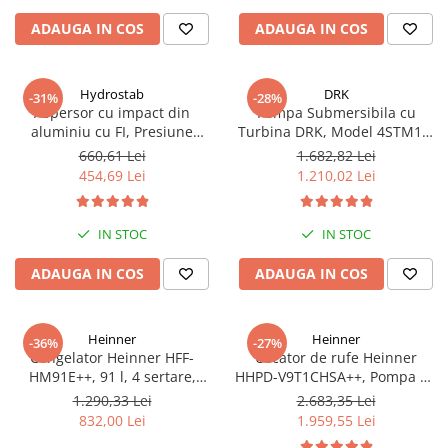
LED, Alb
ADAUGA IN COS
ADAUGA IN COS
Hydrostab
DRK
-31%
-28%
Aspersor cu impact din
Pompa Submersibila cu
aluminiu cu FI, Presiune
Turbina DRK, Model 4STM10-
(bar)1.5-5, Diametru de
12, ieșire pe 2 Țoli, refulare la
660,61 Lei
1.682,82 Lei
aspersie (m)32-58
74 m, putere 1.8kW 2.5cp, 12
454,69 Lei
1.210,02 Lei
turbine, debit 14400 m/h
IN STOC
IN STOC
ADAUGA IN COS
ADAUGA IN COS
Heinner
Heinner
-36%
-27%
Congelator Heinner HFF-
Uscator de rufe Heinner
HM91E++, 91 l, 4 sertare,
HHPD-V9T1CHSA++, Pompa de
Clasa E, Control mecanic, H 85
caldura, 9 kg, Clasa A++,
1.290,33 Lei
2.683,35 Lei
cm, Alb
Functie Anti-sifonare, Argintiu
832,00 Lei
1.959,55 Lei