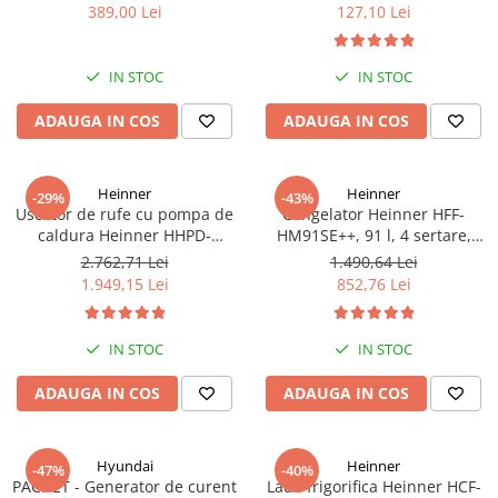
bari Pandora
389,00 Lei
127,10 Lei
IN STOC
IN STOC
ADAUGA IN COS
ADAUGA IN COS
Heinner
Heinner
-29%
-43%
Uscator de rufe cu pompa de
Congelator Heinner HFF-
caldura Heinner HHPD-
HM91SE++, 91 l, 4 sertare,
V9T2KA++ Capacitate 9kg,
Control mecanic, Clasa E, H 85
2.762,71 Lei
1.490,64 Lei
Clasa A++, 15 programe,
cm, Argintiu
1.949,15 Lei
852,76 Lei
Display LED, Program Baby
Care, Functie anti-sifonare
IN STOC
IN STOC
ADAUGA IN COS
ADAUGA IN COS
Hyundai
Heinner
-47%
-40%
PACHET - Generator de curent
Lada frigorifica Heinner HCF-