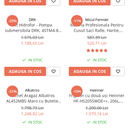
ADAUGA IN COS
ADAUGA IN COS
DRK
Micul Fermier
-25%
-11%
Kit Hidrofor - Pompa
Masina Profesionala Pentru
submersibila DRK, 4STM4-8,
Cusut Saci Rafie, Hartie,
putere 1.8 kW, debit 5m3/h, 8
Panza-Plastic 210w taiere
1.575,03 Lei
587,39 Lei
turbine + Vas de expansiune
automata, Micul Fermier GF-
1.188,65 Lei
520,71 Lei
100 L, racord 5 cai, supapa de
1681
sens, presostat, manometru
IN STOC
IN STOC
ADAUGA IN COS
ADAUGA IN COS
Albatros
Heinner
-31%
-10%
Pachet Aragaz Albatros
Frigider cu două uși Heinner
AL452MBS Maro cu Butelie
HF-HS205SWDE++, 206L,
GPL 26L și Regulator Gaz – 4
Dozator de apă, Clasa E,
1.798,73 Lei
1.200,00 Lei
Arzătoare pe Gaz, Cuptor pe
Argintiu
1.248,82 Lei
1.079,16 Lei
Gaz, Siguranță Plită + Cuptor,
IN STOC
IN STOC
Geam Dublu la Cuptor, Tava și
Grătar Cuptor