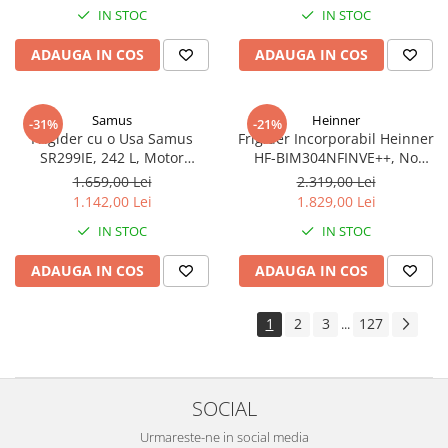
IN STOC
IN STOC
Funcție Adăugare haine, Alb
ADAUGA IN COS
ADAUGA IN COS
Samus
Heinner
-31%
-21%
Frigider cu o Usa Samus
Frigider Incorporabil Heinner
SR299IE, 242 L, Motor
HF-BIM304NFINVE++, No
Inverter, Clasa E, Dezghetare
Frost, Compresor Inverter, 304
1.659,00 Lei
2.319,00 Lei
Automata, 5 Rafturi din Sticla,
L, Clasa E, Control Electronic,
1.142,00 Lei
1.829,00 Lei
Alb
Super Racire
IN STOC
IN STOC
ADAUGA IN COS
ADAUGA IN COS
1
2
3
127
...
SOCIAL
Urmareste-ne in social media