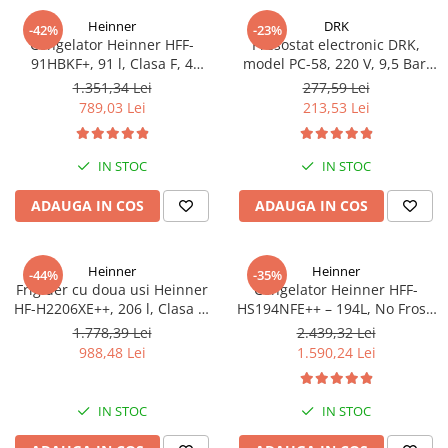
Heinner
DRK
-42%
-23%
Congelator Heinner HFF-
Presostat electronic DRK,
91HBKF+, 91 l, Clasa F, 4
model PC-58, 220 V, 9,5 Bar,
sertare, Control mecanic, H 85
1Kw, 10A
1.351,34 Lei
277,59 Lei
cm, Negru
789,03 Lei
213,53 Lei
IN STOC
IN STOC
ADAUGA IN COS
ADAUGA IN COS
Heinner
Heinner
-44%
-35%
Frigider cu doua usi Heinner
Congelator Heinner HFF-
HF-H2206XE++, 206 l, Clasa E,
HS194NFE++ – 194L, No Frost,
lumina LED, 3 rafturi de sticla,
6 Compartimente, Control
1.778,39 Lei
2.439,32 Lei
H 143 cm, Inox
Electronic
988,48 Lei
1.590,24 Lei
IN STOC
IN STOC