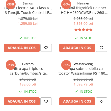
Samus
Heinner
-33%
-30%
Cuptor Electric 74L, Clasa A+,
Combină frigorifică Heinner
13 Funcții, Touch Control LED,
HC-HM260DGWDE++, 260L,
Panou Sticlă Neagră – Grill,
Clasa E, Dozator Apă, Control
1.879,00 Lei
1.988,00 Lei
Convectie 3D, Autocurățare
Electronic, LED, 180 cm, Gri
1.259,00 Lei
1.395,00 Lei
Catalitică + Accesorii Incluse
Antracit Texturat
IN STOC
IN STOC
ADAUGA IN COS
ADAUGA IN COS
Everpro
Wasserkonig
-23%
-39%
Filtru apa triplu cu
Pompa submersibila cu
carbune/bumbac/sita
tocator Wasserkonig PST1800,
3x3/4"*10
particule max. 10 mm, putere
243,00 Lei
2.635,56 Lei
1800 W, debit 17500 l/h,
188,00 Lei
1.598,79 Lei
inaltime refulare 11.5 m
IN STOC
IN STOC
ADAUGA IN COS
ADAUGA IN COS