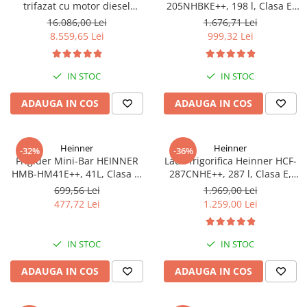
trifazat cu motor diesel
205NHBKE++, 198 l, Clasa E,
Hyundai DHY8600SE-T, putere
Compresor inverter, Display
16.086,00 Lei
1.676,71 Lei
motor 12 CP, Putere maxima
waterproof, Negru
8.559,65 Lei
999,32 Lei
7.9 kVA, tensiune 380 / 220 V +
Automatizare trifazata ATS12-
3P
IN STOC
IN STOC
ADAUGA IN COS
ADAUGA IN COS
Heinner
Heinner
-32%
-36%
Frigider Mini-Bar HEINNER
Lada frigorifica Heinner HCF-
HMB-HM41E++, 41L, Clasa E,
287CNHE++, 287 l, Clasa E,
Alb, Răcire Statică
Compresor inverter, Iluminare
699,56 Lei
1.969,00 Lei
LED, Functionalitate frigider,
477,72 Lei
1.259,00 Lei
Alb
IN STOC
IN STOC
ADAUGA IN COS
ADAUGA IN COS