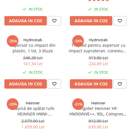
IN STOC
IN STOC
ADAUGA IN COS
ADAUGA IN COS
Hydrostab
Hydrostab
-35%
-28%
Aspersor cu impact din
Trepied pentru aspersor cu
plastic, 1 tol, 3 diuze
impact suprateran, conexiune
1 tol filet exterior, inaltime 60
248,28 Lei
313,86 Lei
cm
161,34 Lei
224,89 Lei
IN STOC
IN STOC
ADAUGA IN COS
ADAUGA IN COS
Heinner
Heinner
-20%
-21%
Mașină de spălat rufe
Frigider Heinner HF-
HEINNER HWM-
HM90INVE++, 90L, Compresor
HME1014IVA10+++, 10 kg,
Inverter, Clasa E, Ușă
2.079,00 Lei
812,00 Lei
1400 rpm, Motor Inverter, 15
Reversibilă, Termostat
1.659,00 Lei
639,00 Lei
programe, Panou Digital,
Reglabil, Alb