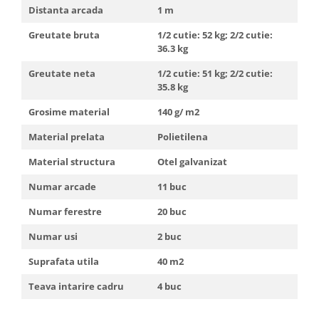
Distanta arcada
1 m
Greutate bruta
1/2 cutie: 52 kg; 2/2 cutie:
36.3 kg
Greutate neta
1/2 cutie: 51 kg; 2/2 cutie:
35.8 kg
Grosime material
140 g/ m2
Material prelata
Polietilena
Material structura
Otel galvanizat
Numar arcade
11 buc
Numar ferestre
20 buc
Numar usi
2 buc
Suprafata utila
40 m2
Teava intarire cadru
4 buc