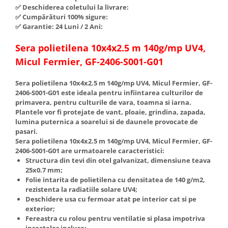
✅ Deschiderea coletului la livrare:
Hote Telescopice
Nivela de masurat
✅ Cumpărături 100% sigure:
Hote Traditionale
✅ Garantie: 24 Luni / 2 Ani:
Pistoale de impact electrice si
Hote Incorporabile
pneumatice
Sera polietilena 10x4x2.5 m 140g/mp UV4,
Hote Country
Pistoale de vopsit
Micul Fermier, GF-2406-S001-G01
Hote Insula
Prelungitoare
Hote Cupolare
Sera polietilena 10x4x2.5 m 140g/mp UV4, Micul Fermier, GF-
Polizoare electrice de banc si
Accesorii, consumabile hote
2406-S001-G01 este ideala pentru infiintarea culturilor de
unghiulare
Masini de tocat carne
primavera, pentru culturile de vara, toamna si iarna.
Plantele vor fi protejate de vant, ploaie, grindina, zapada,
Rindele si freze pentru lemn
Masini de carnati ( CARNATARI )
lumina puternica a soarelui si de daunele provocate de
Redresoare auto - roboti de
pasari.
Masini de spalat vase
pornire
Sera polietilena 10x4x2.5 m 140g/mp UV4, Micul Fermier, GF-
Masini de spalat vase incorporabile
2406-S001-G01 are urmatoarele caracteristici:
Suflante cu aer cald
Structura din tevi din otel galvanizat, dimensiune teava
Masini de spalat vase
25x0.7 mm;
Scari metalice
independente
Folie intarita de polietilena cu densitatea de 140 g/m2,
Masini de spalat rufe
Strungurii
rezistenta la radiatiile solare UV4;
Deschidere usa cu fermoar atat pe interior cat si pe
Masini de spalat rufe frontale
Scule cu acumulator
exterior;
Masini de spalat rufe verticale
Fereastra cu rolou pentru ventilatie si plasa impotriva
Scule pentru electricieni
Masini de spalat rufe incorporabile
insectelor inclusa;