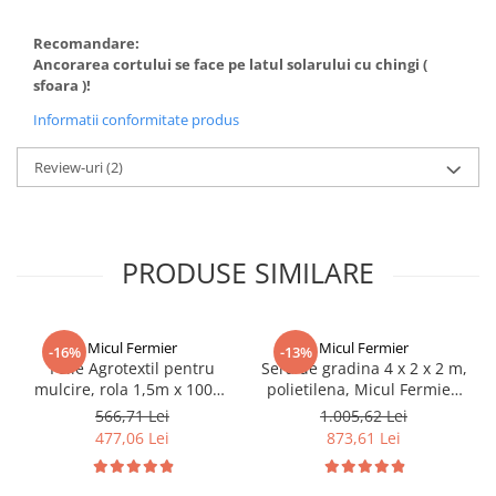
Recomandare:
Ancorarea cortului se face pe latul solarului cu chingi (
sfoara )!
Informatii conformitate produs
Review-uri
(2)
PRODUSE SIMILARE
Micul Fermier
Micul Fermier
-16%
-13%
Folie Agrotextil pentru
Sera de gradina 4 x 2 x 2 m,
mulcire, rola 1,5m x 100m,
polietilena, Micul Fermier,
grad 100 gr/m2, polietilena,
140g/mp UV4, GF-2044
566,71 Lei
1.005,62 Lei
Micul Fermier GF-1856
477,06 Lei
873,61 Lei