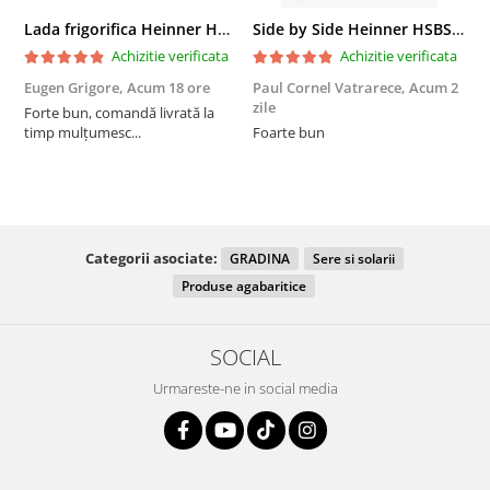
Lada frigorifica Heinner HCF-287CNHE++, 287 l, Clasa E, Compresor inverter, Iluminare LED, Functionalitate frigider, Alb
Side by Side Heinner HSBS-HM439NFINVDGWDE++, Total No Frost, Compresor Inverter, Dozator Apa, Display Touch LED, 439 L, Clasa E, Gri Antracit Texturat
Achizitie verificata
Achizitie verificata
Eugen Grigore,
Acum 18 ore
Paul Cornel Vatrarece,
Acum 2
P
zile
z
Forte bun, comandă livrată la
timp mulțumesc...
Foarte bun
Categorii asociate:
GRADINA
Sere si solarii
Produse agabaritice
SOCIAL
Urmareste-ne in social media