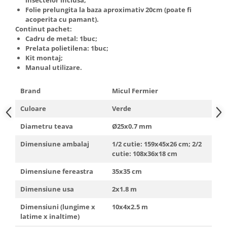
Truse de scule
Folie prelungita la baza aproximativ 20cm (poate fi
Masini de spalat rufe cu uscator
acoperita cu pamant).
Truse de lipit PPR
Uscatoare de rufe
Continut pachet:
Ventuze cu brate pentru transport
Cadru de metal: 1buc;
Masini de facut paine
Prelata polietilena: 1buc;
Vibratoare beton
Pachete electrocasnice
Kit montaj;
incorporabile
Manual utilizare.
Seturi oale
Brand
Micul Fermier
SANDWICH MAKER
Culoare
Verde
Storcatoare de fructe
Diametru teava
Ø25x0.7 mm
Televizoare
Dimensiune ambalaj
1/2 cutie: 159x45x26 cm; 2/2
cutie: 108x36x18 cm
Dimensiune fereastra
35x35 cm
Dimensiune usa
2x1.8 m
Dimensiuni (lungime x
10x4x2.5 m
latime x inaltime)