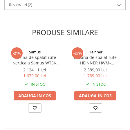
Review-uri
(2)
PRODUSE SIMILARE
Samus
Heinner
-21%
-27%
Masina de spalat rufe
Mașină de spălat rufe
verticala Samus WTSI-
HEINNER HWM-
80132, clasa A, auto-
TL8013IVKSA+++, 8 Kg, 1300
2.124,11 Lei
2.389,00 Lei
echilibrare tambur, pornire
rpm, Încărcare verticală,
1.679,00 Lei
1.739,00 Lei
intarziata, blocare acces
Motor Inverter, 15
IN STOC
IN STOC
copii, Alba
programe, Panou Touch,
Pornire întârziată, Slim,
ADAUGA IN COS
ADAUGA IN COS
Argintiu, Garanție 36 luni