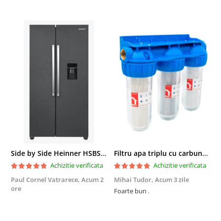
Side by Side Heinner HSBS-HM439NFINVDGWDE++, Total No Frost, Compresor Inverter, Dozator Apa, Display Touch LED, 439 L, Clasa E, Gri Antracit Texturat
Filtru apa triplu cu carbune/bumbac/sita 3x3/4"*10
Achizitie verificata
Achizitie verificata
Paul Cornel Vatrarece,
Acum 2
Mihai Tudor,
Acum 3 zile
V
ore
Foarte bun .
Fo
R