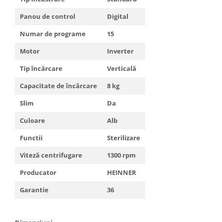
Truse de scule
Masini de spalat rufe cu uscator
Panou de control
Digital
Truse de lipit PPR
Uscatoare de rufe
Numar de programe
15
Ventuze cu brate pentru transport
Masini de facut paine
Motor
Inverter
Vibratoare beton
Pachete electrocasnice
incorporabile
Tip încărcare
Verticală
Seturi oale
Capacitate de încărcare
8 kg
SANDWICH MAKER
Slim
Da
Storcatoare de fructe
Culoare
Alb
Televizoare
Functii
Sterilizare
Viteză centrifugare
1300 rpm
Producator
HEINNER
Garantie
36