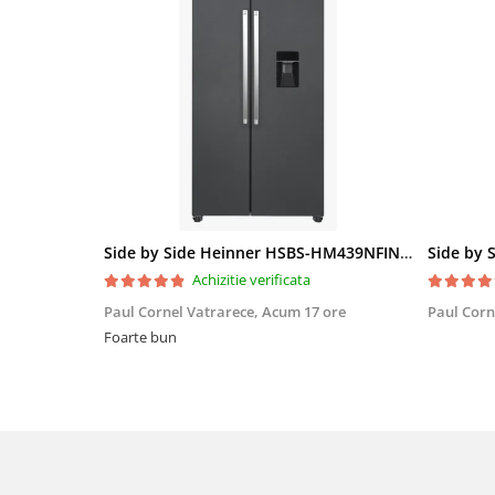
Side by Side Heinner HSBS-HM439NFINVDGWDE++, Total No Frost, Compresor Inverter, Dozator Apa, Display Touch LED, 439 L, Clasa E, Gri Antracit Texturat
Achizitie verificata
Paul Cornel Vatrarece,
Acum 17 ore
Paul Corn
Foarte bun