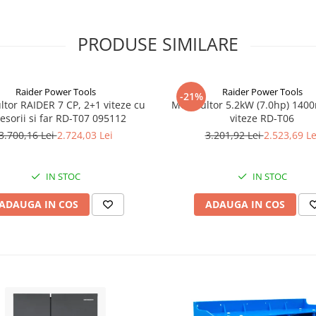
PRODUSE SIMILARE
Raider Power Tools
Raider Power Tools
-21%
tor RAIDER 7 CP, 2+1 viteze cu
Motocultor 5.2kW (7.0hp) 14
esorii si far RD-T07 095112
viteze RD-T06
3.700,16 Lei
2.724,03 Lei
3.201,92 Lei
2.523,69 Le
IN STOC
IN STOC
ADAUGA IN COS
ADAUGA IN COS