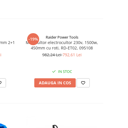
Raider Power Tools
-19%
-28%
00mm 2+1
Motocultor-electrocultor 230v, 1500w,
Motosap
450mm cu roti, RD-ET02, 095108
1000W, la
i
982,24 Lei
792,61 Lei
8
IN STOC
ADAUGA IN COS
AD