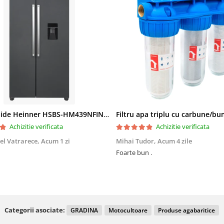
Side by Side Heinner HSBS-HM439NFINVDGWDE++, Total No Frost, Compresor Inverter, Dozator Apa, Display Touch LED, 439 L, Clasa E, Gri Antracit Texturat
Achizitie verificata
Achizitie verificata
el Vatrarece,
Acum 1 zi
Mihai Tudor,
Acum 4 zile
Foarte bun .
Categorii asociate:
GRADINA
Motocultoare
Produse agabaritice