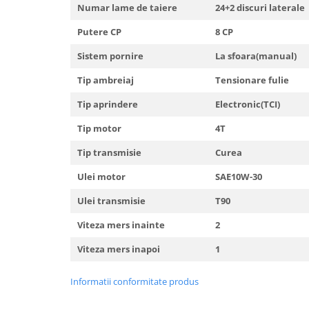
Numar lame de taiere
24+2 discuri laterale
Putere CP
8 CP
Sistem pornire
La sfoara(manual)
Tip ambreiaj
Tensionare fulie
Tip aprindere
Electronic(TCI)
Tip motor
4T
Tip transmisie
Curea
Ulei motor
SAE10W-30
Ulei transmisie
T90
Viteza mers inainte
2
Viteza mers inapoi
1
Informatii conformitate produs