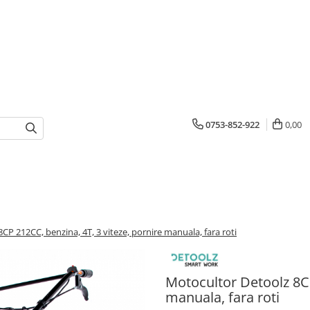
0753-852-922
0,00
CP 212CC, benzina, 4T, 3 viteze, pornire manuala, fara roti
Motocultor Detoolz 8CP
manuala, fara roti