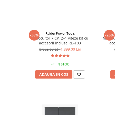
Raider Power Tools
-38%
-26%
Motocultor 7 CP, 2+1 viteze kit cu
Motocul
accesorii incluse RD-T03
acc
3.052,68 Lei
1.899,00 Lei
IN STOC
ADAUGA IN COS