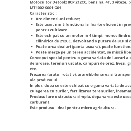
Motocultor Detoolz 8CP 212CC, benzina, 4T, 3 viteze, 
Hote Telescopice
MT1002-S001-G01
Nivela de masurat
Hote Traditionale
Caracteristici:
Pistoale de impact electrice si
Are dimensiuni reduse;
Hote Incorporabile
pneumatice
Este usor, multifunctional si foarte eficient in pro
Hote Country
pentru cultivare
Pistoale de vopsit
Hote Insula
Este echipat cu un motor in 4 timpi, monocilindru,
cilindrica de 212CC, dezvoltand o putere de 8CP si 
Prelungitoare
Hote Cupolare
Poate urca dealuri (panta usoara), poate function
Polizoare electrice de banc si
Accesorii, consumabile hote
Poate merge pe un teren accidentat, se miscӑ liber
unghiulare
Conceput special pentru o gama variata de lucrari ale
Masini de tocat carne
deluroase, terenuri uscate, campuri de orez, livezi, gr
Rindele si freze pentru lemn
Masini de carnati ( CARNATARI )
etc.
Frezarea (aratul rotativ), arare&bilonarea si transpor
Redresoare auto - roboti de
Masini de spalat vase
ale produsului.
pornire
Masini de spalat vase incorporabile
In plus, dupa ce este echipat cu o gama variata de acces
Suflante cu aer cald
culegerea culturilor, fertilizarea terenurilor, insama
Masini de spalat vase
Produsul are o structura simpla, depanarea este uso
Scari metalice
independente
carburant.
Masini de spalat rufe
Strungurii
Este produsul ideal pentru micro agricultura.
Masini de spalat rufe frontale
Scule cu acumulator
Masini de spalat rufe verticale
Scule pentru electricieni
Masini de spalat rufe incorporabile