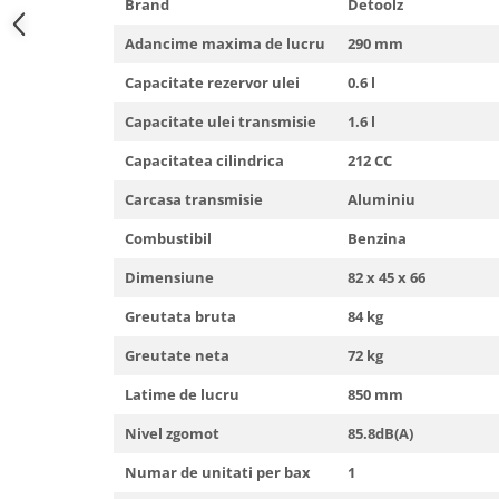
Brand
Detoolz
Truse de scule
Masini de spalat rufe cu uscator
Adancime maxima de lucru
290 mm
Truse de lipit PPR
Uscatoare de rufe
Capacitate rezervor ulei
0.6 l
Ventuze cu brate pentru transport
Masini de facut paine
Vibratoare beton
Pachete electrocasnice
Capacitate ulei transmisie
1.6 l
incorporabile
Capacitatea cilindrica
212 CC
Seturi oale
Carcasa transmisie
Aluminiu
SANDWICH MAKER
Combustibil
Benzina
Storcatoare de fructe
Dimensiune
82 x 45 x 66
Televizoare
Greutata bruta
84 kg
Greutate neta
72 kg
Latime de lucru
850 mm
Nivel zgomot
85.8dB(A)
Numar de unitati per bax
1