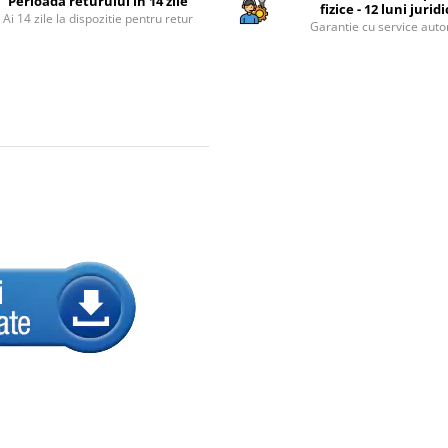
Perioada returului in 14 zile
fizice - 12 luni jurid
Ai 14 zile la dispozitie pentru retur
Garantie cu service auto