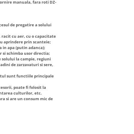
pornire manuala, fara roti DZ-
cesul de pregatire a solului
 racit cu aer, cu o capacitate
cu aprindere prin scanteie;
a in apa (putin adanca);
 si schimba usor directia;
 solului la campie, regiuni
adini de zarzavaturi si sere,
tul sunt functiile principale
orii, poate fi folosit la
ntarea culturilor, etc.
ara si are un consum mic de