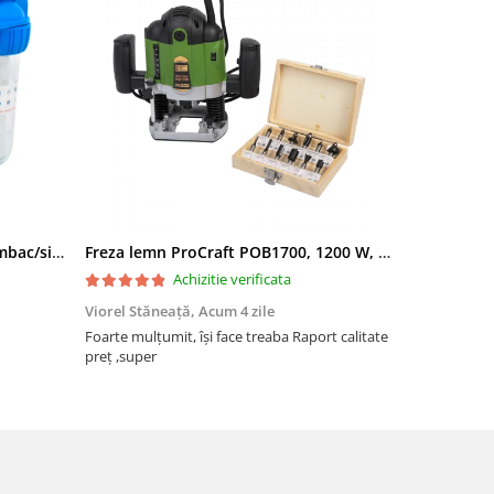
Filtru apa triplu cu carbune/bumbac/sita 3x3/4"*10
Freza lemn ProCraft POB1700, 1200 W, 2600 Rpm cu 12 freze pentru lemn incluse in pachet
Achizitie verificata
Viorel Stăneață,
Acum 4 zile
Acneza Colo
Foarte mulțumit, își face treaba Raport calitate
Foarte mulț
preț ,super