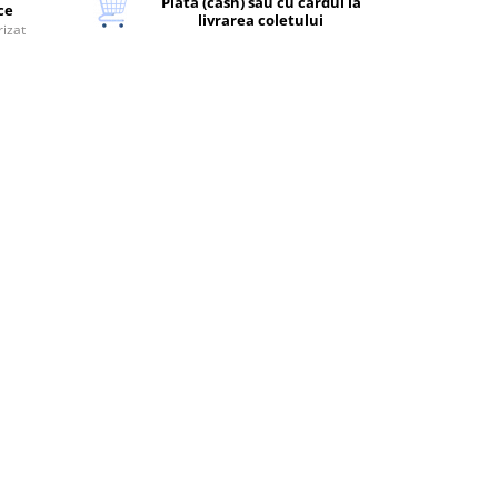
Plata (cash) sau cu cardul la
ice
livrarea coletului
rizat