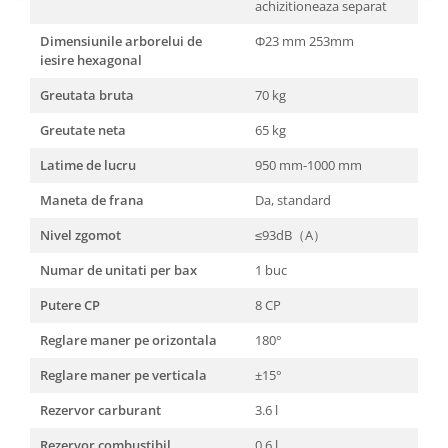
achizitioneaza separat
Dimensiunile arborelui de
Φ23 mm 253mm
iesire hexagonal
Greutata bruta
70 kg
Greutate neta
65 kg
Latime de lucru
950 mm-1000 mm
Maneta de frana
Da, standard
Nivel zgomot
≤93dB（A）
Numar de unitati per bax
1 buc
Putere CP
8 CP
Reglare maner pe orizontala
180°
Reglare maner pe verticala
±15°
Rezervor carburant
3.6 l
Rezervor combustibil
0.6 l