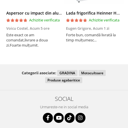
Aspersor cu impact din aluminiu cu FI, Presiune (bar)1.5-5, Diametru de aspersie (m)32-58
Lada frigorifica Heinner HCF-287CNHE++, 287 l, Clasa E, Compresor inverter, Iluminare LED, Functionalitate frigider, Alb
Achizitie verificata
Achizitie verificata
Voicu Costel,
Acum 5 ore
Eugen Grigore,
Acum 1 zi
P
z
Este exact ce am
Forte bun, comandă livrată la
comandat,livrare a doua
timp mulțumesc...
F
zi.Foarte mulțumit.
Categorii asociate:
GRADINA
Motocultoare
Produse agabaritice
SOCIAL
Urmareste-ne in social media