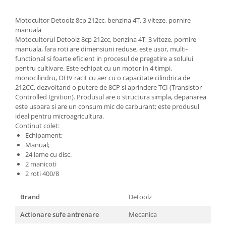
Hote Telescopice
Nivela de masurat
Motocultor Detoolz 8cp 212cc, benzina 4T, 3 viteze, pornire
Hote Traditionale
manuala
Pistoale de impact electrice si
Hote Incorporabile
Motocultorul Detoolz 8cp 212cc, benzina 4T, 3 viteze, pornire
pneumatice
Hote Country
manuala, fara roti are dimensiuni reduse, este usor, multi-
Pistoale de vopsit
functional si foarte eficient in procesul de pregatire a solului
Hote Insula
pentru cultivare. Este echipat cu un motor in 4 timpi,
Prelungitoare
Hote Cupolare
monocilindru, OHV racit cu aer cu o capacitate cilindrica de
212CC, dezvoltand o putere de 8CP si aprindere TCI (Transistor
Polizoare electrice de banc si
Accesorii, consumabile hote
Controlled Ignition). Produsul are o structura simpla, depanarea
unghiulare
Masini de tocat carne
este usoara si are un consum mic de carburant; este produsul
Rindele si freze pentru lemn
ideal pentru microagricultura.
Masini de carnati ( CARNATARI )
Continut colet:
Redresoare auto - roboti de
Masini de spalat vase
Echipament;
pornire
Manual;
Masini de spalat vase incorporabile
24 lame cu disc.
Suflante cu aer cald
Masini de spalat vase
2 manicoti
Scari metalice
independente
2 roti 400/8
Masini de spalat rufe
Strungurii
Brand
Detoolz
Masini de spalat rufe frontale
Scule cu acumulator
Masini de spalat rufe verticale
Actionare sufe antrenare
Mecanica
Scule pentru electricieni
Masini de spalat rufe incorporabile