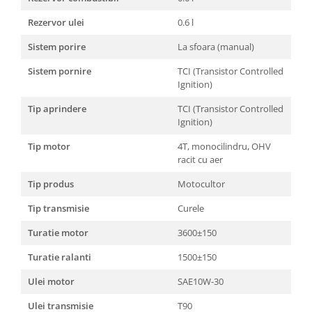
Rezervor ulei
0.6 l
Sistem porire
La sfoara (manual)
Sistem pornire
TCI (Transistor Controlled
Ignition)
Tip aprindere
TCI (Transistor Controlled
Ignition)
Tip motor
4T, monocilindru, OHV
racit cu aer
Tip produs
Motocultor
Tip transmisie
Curele
Turatie motor
3600±150
Turatie ralanti
1500±150
Ulei motor
SAE10W-30
Ulei transmisie
T90