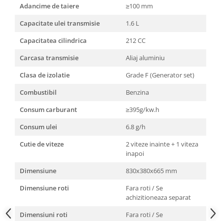
Adancime de taiere
≥100 mm
Truse de scule
Masini de spalat rufe cu uscator
Truse de lipit PPR
Capacitate ulei transmisie
1.6 L
Uscatoare de rufe
Ventuze cu brate pentru transport
Masini de facut paine
Capacitatea cilindrica
212 CC
Vibratoare beton
Pachete electrocasnice
Carcasa transmisie
Aliaj aluminiu
incorporabile
Clasa de izolatie
Grade F (Generator set)
Seturi oale
Combustibil
Benzina
SANDWICH MAKER
Storcatoare de fructe
Consum carburant
≥395g/kw.h
Televizoare
Consum ulei
6.8 g/h
Cutie de viteze
2 viteze inainte + 1 viteza
inapoi
Dimensiune
830x380x665 mm
Dimensiune roti
Fara roti / Se
achizitioneaza separat
Dimensiuni roti
Fara roti / Se