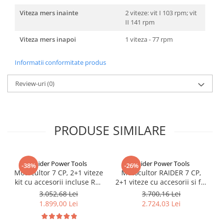
Viteza mers inainte
2 viteze: vit I 103 rpm; vit
II 141 rpm
Viteza mers inapoi
1 viteza - 77 rpm
Informatii conformitate produs
Review-uri
(0)
PRODUSE SIMILARE
Raider Power Tools
Raider Power Tools
-38%
-26%
Motocultor 7 CP, 2+1 viteze
Motocultor RAIDER 7 CP,
kit cu accesorii incluse RD-
2+1 viteze cu accesorii si far
T03
RD-T07 095112
3.052,68 Lei
3.700,16 Lei
1.899,00 Lei
2.724,03 Lei