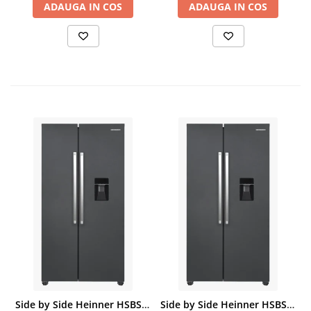
ADAUGA IN COS
ADAUGA IN COS
Side by Side Heinner HSBS-HM439NFINVDGWDE++, Total No Frost, Compresor Inverter, Dozator Apa, Display Touch LED, 439 L, Clasa E, Gri Antracit Texturat
Side by Side Heinner HSBS-HM439NFINVDGWDE++, Total No Frost, Compresor Inverter, Dozator Apa, Display Touch LED, 439 L, Clasa E, Gri Antracit Texturat