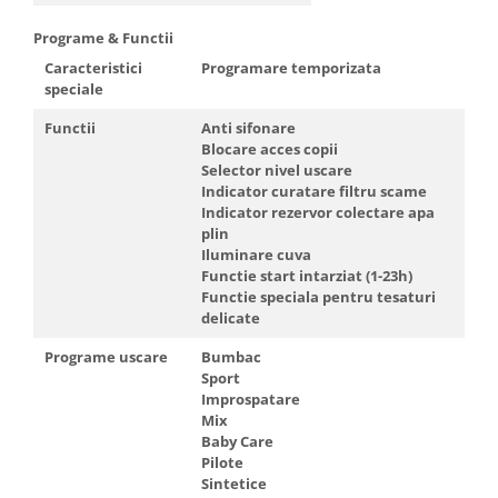
Programe & Functii
Caracteristici
Programare temporizata
speciale
Functii
Anti sifonare
Blocare acces copii
Selector nivel uscare
Indicator curatare filtru scame
Indicator rezervor colectare apa
plin
Iluminare cuva
Functie start intarziat (1-23h)
Functie speciala pentru tesaturi
delicate
Programe uscare
Bumbac
Sport
Improspatare
Mix
Baby Care
Pilote
Sintetice