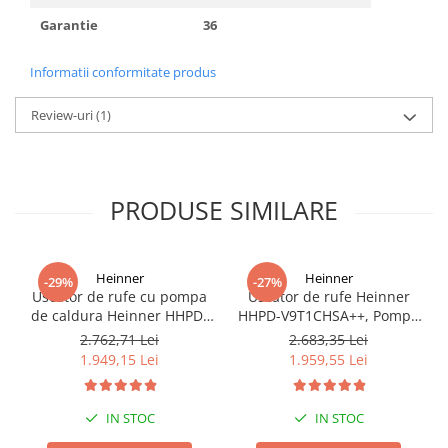
Garantie
36
Informatii conformitate produs
Review-uri
(1)
PRODUSE SIMILARE
Heinner
Heinner
-29%
-27%
Uscator de rufe cu pompa
Uscator de rufe Heinner
de caldura Heinner HHPD-
HHPD-V9T1CHSA++, Pompa
V9T2KA++ Capacitate 9kg,
de caldura, 9 kg, Clasa A++,
2.762,71 Lei
2.683,35 Lei
Clasa A++, 15 programe,
Functie Anti-sifonare,
1.949,15 Lei
1.959,55 Lei
Display LED, Program Baby
Argintiu
Care, Functie anti-sifonare
IN STOC
IN STOC