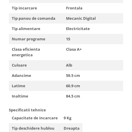
Truse de scule
Masini de spalat rufe cu uscator
Tip incarcare
Frontala
Truse de lipit PPR
Uscatoare de rufe
Tip panou de comanda
Mecanic Digital
Ventuze cu brate pentru transport
Masini de facut paine
Tip alimentare
Electricitate
Vibratoare beton
Pachete electrocasnice
incorporabile
Numar programe
15
Seturi oale
Clasa eficienta
Clasa A+
energetica
SANDWICH MAKER
Storcatoare de fructe
Culoare
Alb
Televizoare
Adancime
59.5 cm
Latime
60.9 cm
Inaltime
84.5 cm
Specificatii tehnice
Capacitate de incarcare
9 Kg
Tip deschidere hublou
Dreapta