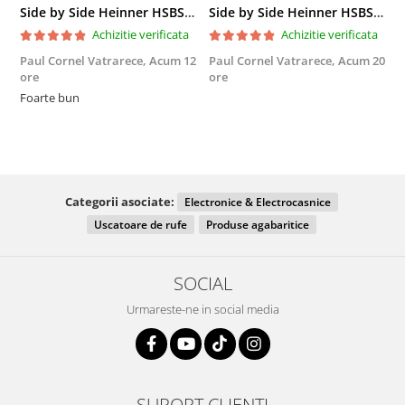
Side by Side Heinner HSBS-HM439NFINVDGWDE++, Total No Frost, Compresor Inverter, Dozator Apa, Display Touch LED, 439 L, Clasa E, Gri Antracit Texturat
Side by Side Heinner HSBS-HM439NFINVDGWDE++, Total No Frost, Compresor Inverter, Dozator Apa, Display Touch LED, 439 L, Clasa E, Gri Antracit Texturat
Achizitie verificata
Achizitie verificata
Paul Cornel Vatrarece,
Acum 12
Paul Cornel Vatrarece,
Acum 20
M
ore
ore
F
Foarte bun
Categorii asociate:
Electronice & Electrocasnice
Uscatoare de rufe
Produse agabaritice
SOCIAL
Urmareste-ne in social media
SUPORT CLIENTI