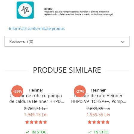
Informatii conformitate produs
Review-uri
(0)
PRODUSE SIMILARE
Heinner
Heinner
-29%
-27%
Uscator de rufe cu pompa
Uscator de rufe Heinner
de caldura Heinner HHPD-
HHPD-V9T1CHSA++, Pompa
V9T2KA++ Capacitate 9kg,
de caldura, 9 kg, Clasa A++,
2.762,71 Lei
2.683,35 Lei
Clasa A++, 15 programe,
Functie Anti-sifonare,
1.949,15 Lei
1.959,55 Lei
Display LED, Program Baby
Argintiu
Care, Functie anti-sifonare
IN STOC
IN STOC