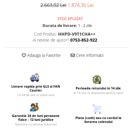
Piese si consumabile pentru
2.663,02 Lei
1.874,30 Lei
Convectoare
Fierastraie electrice
MOTOCOSITORI
Purificatoare aer
Freze de zapada
Plantatoare + Semanatori
STOC EPUIZAT
Radiatoare
Durata de livrare:
1 - 2 zile
Freze si carote
Scarificatoare
Sobe pe gaz
Cod Produs:
HHPD-V9T1CHA++
Generatoare
Sere si solarii
Tunuri de caldura
Ai nevoie de ajutor?
0753-852-922
Lampi solare
Tocatoare fan, crengi, tulpini
Ventilatoare
Ventilatoare Industriale
Masini de slefuit
Adauga la Favorite
Cere informatii
Chiuvete bucatarie
Malaxoare
Deshidratoare
Macarale si electopalane
Dozatoare de apa
Masini de tencuit
Livrare rapida prin GLS si FAN
Espressoare, cafetiere si rasnite
Perioada returului in 14 zile
Masini de taiat placi ceramice /
Courier
Ai 14 zile la dispozitie pentru retur
12-24 de ore in toata tara
gresie / faianta / parchet
Fiare de calcat / Mese pentru
calcat
Masini de canelat
Forme de prajituri
Menghine
Garantie 24 de luni persoane
Plata (cash) sau cu cardul la
fizice - 12 luni juridice
Hote
livrarea coletului
Motoare termice
Garantie cu service autorizat
Hote Decorative
Motoare electrice