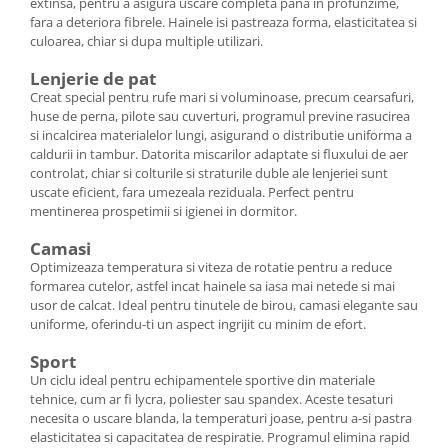
extinsa, pentru a asigura uscare completa pana in profunzime,
fara a deteriora fibrele. Hainele isi pastreaza forma, elasticitatea si
culoarea, chiar si dupa multiple utilizari.
Lenjerie de pat
Creat special pentru rufe mari si voluminoase, precum cearsafuri,
huse de perna, pilote sau cuverturi, programul previne rasucirea
si incalcirea materialelor lungi, asigurand o distributie uniforma a
caldurii in tambur. Datorita miscarilor adaptate si fluxului de aer
controlat, chiar si colturile si straturile duble ale lenjeriei sunt
uscate eficient, fara umezeala reziduala. Perfect pentru
mentinerea prospetimii si igienei in dormitor.
Camasi
Optimizeaza temperatura si viteza de rotatie pentru a reduce
formarea cutelor, astfel incat hainele sa iasa mai netede si mai
usor de calcat. Ideal pentru tinutele de birou, camasi elegante sau
uniforme, oferindu-ti un aspect ingrijit cu minim de efort.
Sport
Un ciclu ideal pentru echipamentele sportive din materiale
tehnice, cum ar fi lycra, poliester sau spandex. Aceste tesaturi
necesita o uscare blanda, la temperaturi joase, pentru a-si pastra
elasticitatea si capacitatea de respiratie. Programul elimina rapid