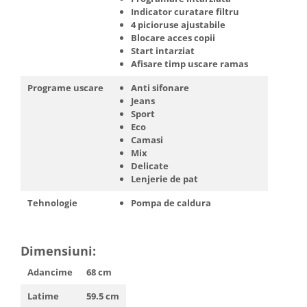
Indicator curatare filtru
4 picioruse ajustabile
Blocare acces copii
Start intarziat
Afisare timp uscare ramas
Programe uscare
Anti sifonare
Jeans
Sport
Eco
Camasi
Mix
Delicate
Lenjerie de pat
Tehnologie
Pompa de caldura
Dimensiuni:
Adancime
68 cm
Latime
59.5 cm