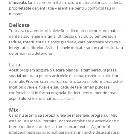
umezeala, fara a compromite structura materialelor sau a afecta
proprietatile de ventilatie – esentiale pentru confortul tau in
miscare.
Delicate
Trateaza cu atentie articolele fine, din materiale precum matase,
dantela sau lenjerie intima. Utilizeaza un ciclu cu temperaturi
reduse, rotatii lente si uscare graduala, care pastreaza textura si
integritatea fibrelor. Astfel, hainele delicate raman catifelate, fara
deformari sau deteriorari.
Lana
Acest program asigura o uscare blanda, la temperatura joasa,
special adaptata pentru articolele din lana, casmir sau alte fibre
naturale. Previne scamosarea, contractarea si deformarea, astfel
incat puloverele, fularele sau caciulile tale raman pufoase,
confortabile si in forma originala. Perfect pentru mentinerea
aspectului si texturii naturale ale lanii.
Mix
Cand nu ai timp sa sortezi rufele pe materiale, programul Mix
este solutia ideala. Permite uscarea combinata a articolelor din
bumbac, fibre sintetice sau amestecuri textile. Algoritmul
inteligent regleaza automat parametrii in functie de greutate si