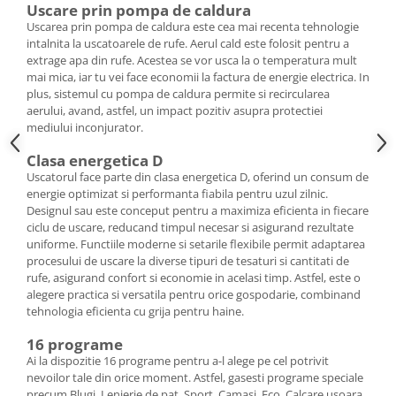
Uscare prin pompa de caldura
Uscarea prin pompa de caldura este cea mai recenta tehnologie
intalnita la uscatoarele de rufe. Aerul cald este folosit pentru a
extrage apa din rufe. Acestea se vor usca la o temperatura mult
mai mica, iar tu vei face economii la factura de energie electrica. In
plus, sistemul cu pompa de caldura permite si recircularea
aerului, avand, astfel, un impact pozitiv asupra protectiei
mediului inconjurator.
Clasa energetica D
Uscatorul face parte din clasa energetica D, oferind un consum de
energie optimizat si performanta fiabila pentru uzul zilnic.
Designul sau este conceput pentru a maximiza eficienta in fiecare
ciclu de uscare, reducand timpul necesar si asigurand rezultate
uniforme. Functiile moderne si setarile flexibile permit adaptarea
procesului de uscare la diverse tipuri de tesaturi si cantitati de
rufe, asigurand confort si economie in acelasi timp. Astfel, este o
alegere practica si versatila pentru orice gospodarie, combinand
tehnologia eficienta cu grija pentru haine.
16 programe
Ai la dispozitie 16 programe pentru a-l alege pe cel potrivit
nevoilor tale din orice moment. Astfel, gasesti programe speciale
precum Blugi, Lenjerie de pat, Sport, Camasi, Eco, Calcare usoara,