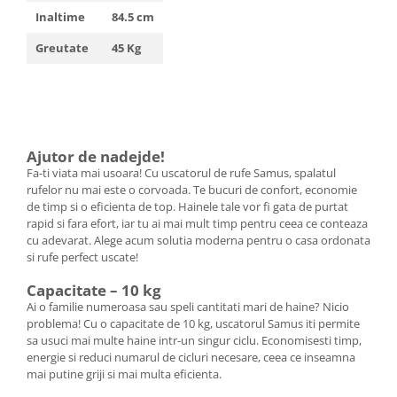
Inaltime
84.5 cm
Greutate
45 Kg
Ajutor de nadejde!
Fa-ti viata mai usoara! Cu uscatorul de rufe Samus, spalatul
rufelor nu mai este o corvoada. Te bucuri de confort, economie
de timp si o eficienta de top. Hainele tale vor fi gata de purtat
rapid si fara efort, iar tu ai mai mult timp pentru ceea ce conteaza
cu adevarat. Alege acum solutia moderna pentru o casa ordonata
si rufe perfect uscate!
Capacitate – 10 kg
Ai o familie numeroasa sau speli cantitati mari de haine? Nicio
problema! Cu o capacitate de 10 kg, uscatorul Samus iti permite
sa usuci mai multe haine intr-un singur ciclu. Economisesti timp,
energie si reduci numarul de cicluri necesare, ceea ce inseamna
mai putine griji si mai multa eficienta.