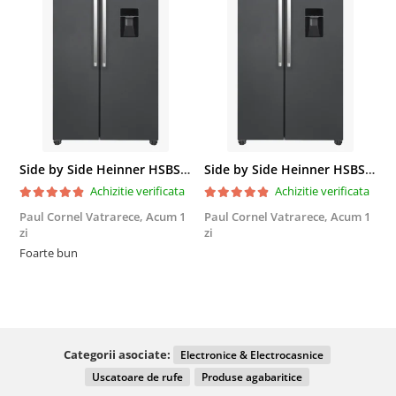
Side by Side Heinner HSBS-HM439NFINVDGWDE++, Total No Frost, Compresor Inverter, Dozator Apa, Display Touch LED, 439 L, Clasa E, Gri Antracit Texturat
Side by Side Heinner HSBS-HM439NFINVDGWDE++, Total No Frost, Compresor Inverter, Dozator Apa, Display Touch LED, 439 L, Clasa E, Gri Antracit Texturat
Achizitie verificata
Achizitie verificata
Paul Cornel Vatrarece,
Acum 1
Paul Cornel Vatrarece,
Acum 1
M
zi
zi
F
Foarte bun
Categorii asociate:
Electronice & Electrocasnice
Uscatoare de rufe
Produse agabaritice