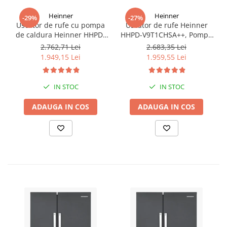
Heinner
Heinner
-29%
-27%
Uscator de rufe cu pompa
Uscator de rufe Heinner
de caldura Heinner HHPD-
HHPD-V9T1CHSA++, Pompa
V9T2KA++ Capacitate 9kg,
de caldura, 9 kg, Clasa A++,
2.762,71 Lei
2.683,35 Lei
Clasa A++, 15 programe,
Functie Anti-sifonare,
1.949,15 Lei
1.959,55 Lei
Display LED, Program Baby
Argintiu
Care, Functie anti-sifonare
IN STOC
IN STOC
ADAUGA IN COS
ADAUGA IN COS