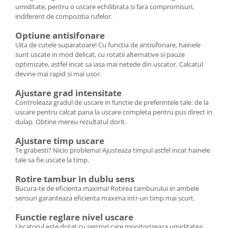
umiditate, pentru o uscare echilibrata si fara compromisuri,
indiferent de compozitia rufelor.
Optiune antisifonare
Uita de cutele suparatoare! Cu functia de antisifonare, hainele
sunt uscate in mod delicat, cu rotatii alternative si pauze
optimizate, astfel incat sa iasa mai netede din uscator. Calcatul
devine mai rapid si mai usor.
Ajustare grad intensitate
Controleaza gradul de uscare in functie de preferintele tale: de la
uscare pentru calcat pana la uscare completa pentru pus direct in
dulap. Obtine mereu rezultatul dorit.
Ajustare timp uscare
Te grabesti? Nicio problema! Ajusteaza timpul astfel incat hainele
tale sa fie uscate la timp.
Rotire tambur in dublu sens
Bucura-te de eficienta maxima! Rotirea tamburului in ambele
sensuri garanteaza eficienta maxima intr-un timp mai scurt.
Functie reglare nivel uscare
Uscatorul este dotat cu senzori care monitorizeaza umiditatea