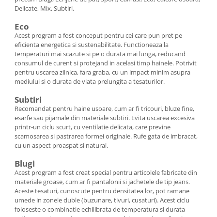
Delicate, Mix, Subtiri.
Eco
Acest program a fost conceput pentru cei care pun pret pe
eficienta energetica si sustenabilitate. Functioneaza la
temperaturi mai scazute si pe o durata mai lunga, reducand
consumul de curent si protejand in acelasi timp hainele. Potrivit
pentru uscarea zilnica, fara graba, cu un impact minim asupra
mediului si o durata de viata prelungita a tesaturilor.
Subtiri
Recomandat pentru haine usoare, cum ar fi tricouri, bluze fine,
esarfe sau pijamale din materiale subtiri. Evita uscarea excesiva
printr-un ciclu scurt, cu ventilatie delicata, care previne
scamosarea si pastrarea formei originale. Rufe gata de imbracat,
cu un aspect proaspat si natural.
Blugi
Acest program a fost creat special pentru articolele fabricate din
materiale groase, cum ar fi pantalonii si jachetele de tip jeans.
Aceste tesaturi, cunoscute pentru densitatea lor, pot ramane
umede in zonele duble (buzunare, tivuri, cusaturi). Acest ciclu
foloseste o combinatie echilibrata de temperatura si durata