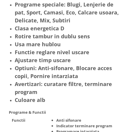
Programe speciale: Blugi, Lenjerie de
Truse de scule
Masini de spalat rufe cu uscator
pat, Sport, Camasi, Eco, Calcare usoara,
Truse de lipit PPR
Uscatoare de rufe
Delicate, Mix, Subtiri
Ventuze cu brate pentru transport
Masini de facut paine
Clasa energetica D
Vibratoare beton
Pachete electrocasnice
Rotire tambur in dublu sens
incorporabile
Usa mare hublou
Seturi oale
Functie reglare nivel uscare
SANDWICH MAKER
Ajustare timp uscare
Storcatoare de fructe
Optiuni: Anti-sifonare, Blocare acces
Televizoare
copii, Pornire intarziata
Avertizari: curatare filtre, terminare
program
Culoare alb
Programe & Functii
Functii
Anti sifonare
Indicator terminare program
Programare intarziata