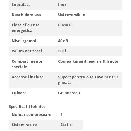
Truse de scule
Suprafata
Inox
Masini de spalat rufe cu uscator
Truse de lipit PPR
Deschidere usa
Usi reversibile
Uscatoare de rufe
Ventuze cu brate pentru transport
Masini de facut paine
Clasa eficienta
Clasa E
energetica
Vibratoare beton
Pachete electrocasnice
incorporabile
Nivel zgomot
40 dB
Seturi oale
Volum net total
260 l
SANDWICH MAKER
Compartimente
Compartiment legume & fructe
Storcatoare de fructe
speciale
Televizoare
Accesorii incluse
Suport pentru oua Tava pentru
gheata
Culoare
Gri antracit
Specificatii tehnice
Numar compresoare
1
Sistem racire
Static