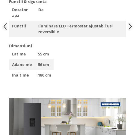
Functii & siguranta
Dozator
Da
apa
Functii
Iluminare LED Termostat ajustabil Usi
reversibile
Dimensiuni
Latime
55 cm
Adancime
56 cm
Inaltime
180 cm